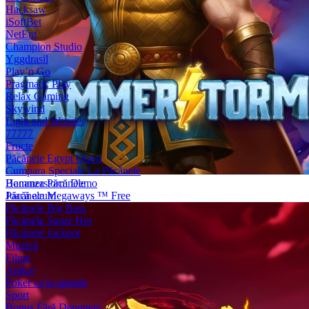
Hacksaw
iSoftBet
NetEnt
Champion Studio
Yggdrasil
Play’n Go
Pragmatic Play
Relax Gaming
Skywind
Light and Wonder
77777
Fructe
Păcănele Egypt Quest
Cumpara Speciale La Păcănele
Bonanza Păcănele
Hammerstorm Demo
Păcănele Megaways ™ Free
Joacă acum
Păcănele Big Bass
Păcănele Super Hot
Păcănele Jackpot
Muzică
Filme
Antice
Poker ca la aparate
Sport
Bonus Fără Depunere