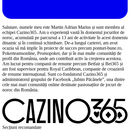
Salutare, numele meu este Martin Adrian Marius și sunt membru al
echipei Cazino365. Am o experiență vastă în domeniul jocurilor de
noroc, acumulată pe parcursul a 13 ani de activitate în acest domeniu
dinamic și în continuă schimbare. De-a lungul carierei, am avut
ocazia să mă implic în proiecte de succes precum ponturi-bune.ro,
Pokerteamsonline, Promopoker, dar și în mai multe comunități de
profil din România, unde am contribuit activ la creșterea acestora.
Am lucrat pentru companii de renume precum Betfair și Bet365 și
am fost supervisor pentru Royal Caribbean, companie de croazieră
de renume internațional. Sunt co-fondatorul Cazino365 și
administratorul grupului de Facebook „Iubim Păcănele”, una dintre
cele mai mari comunități online destinate pasionaților de jocuri de
noroc din România.
Secțiuni recomandate