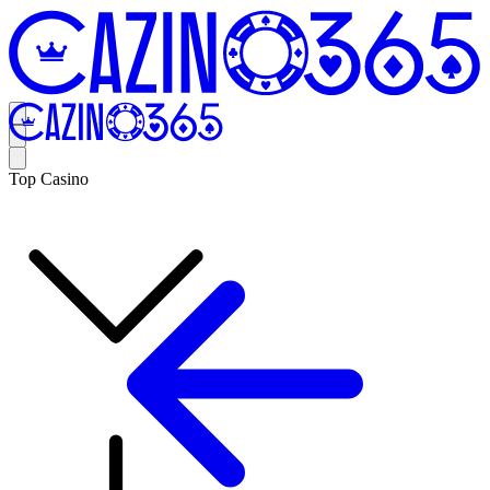
Top Casino