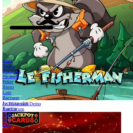
Ghid
Ruletă
Blackjack
Păcănele
Poker
Bingo
Loto
Baccarat
Jocuri cu cărți
Le Fisherman Demo
Rummy
Joacă acum
Table
Live
Blog