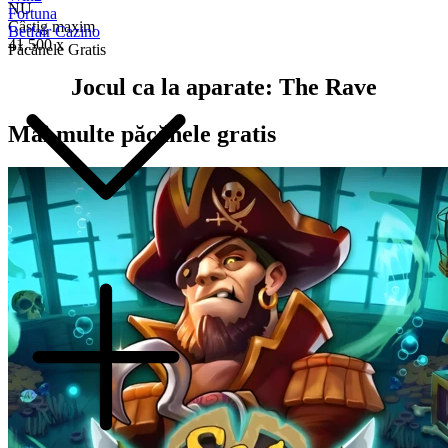
NU
Fortuna
Câstig maxim
Betfair Cazino
41.500 x
Păcănele Gratis
Jocul ca la aparate: The Rave
Mai multe păcănele gratis