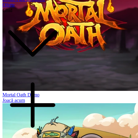
Oferte
Ghid
Mortal Oath Demo
Joacă acum