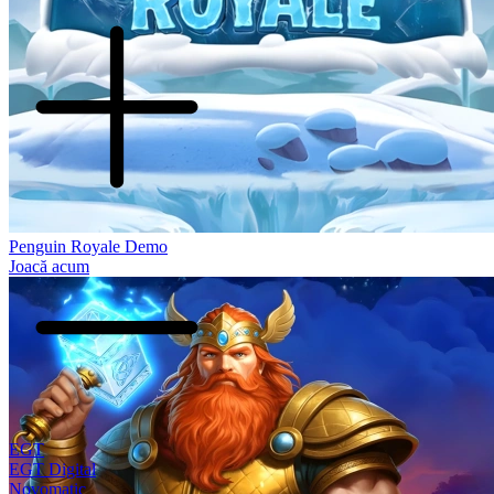
Penguin Royale Demo
Joacă acum
EGT
EGT Digital
Novomatic