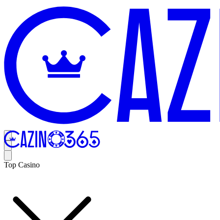
Top Casino