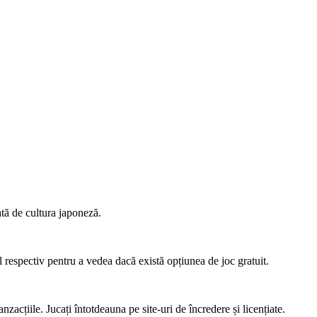
ată de cultura japoneză.
l respectiv pentru a vedea dacă există opțiunea de joc gratuit.
zacțiile. Jucați întotdeauna pe site-uri de încredere și licențiate.