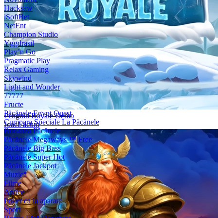
Hacksaw
iSoftBet
NetEnt
Champion Studio
Yggdrasil
Play’n Go
Pragmatic Play
Relax Gaming
Skywind
Light and Wonder
77777
Fructe
Păcănele Egypt Quest
Penguin Royale Demo
Cumpara Speciale La Păcănele
Joacă acum
Bonanza Păcănele
Păcănele Megaways ™ Free
Păcănele Big Bass
Păcănele Super Hot
Păcănele Jackpot
Muzică
Filme
Antice
Poker ca la aparate
Sport