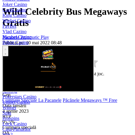
Joker Casino
Wild Celebrity Bus Megaways
ContiCazino
King Casino
Gratis
Winbet Cazino
FavBet
Vlad Cazino
Maxbet Cazino
Pacanele Pragmatic Play
Bilion Casino
Publicat pe: 10 mai 2022 08:48
Million
Joacă pe bani reali
Resetare credit
Prima Casino
Player Casino
Winmasters Cazino
12xbet
Fii primul care evaluează aceast joc.
PariuriPlus
WinBoss Cazino
Producător
Royal Slots
Pacanele Pragmatic Play
32Roșu
Gen
Pokerstars Casino
Cumpara Speciale La Pacanele
Păcănele Megaways ™ Free
Unibet Cazino
Data lansării
Winner
4 aprilie 2023
Spin
RTP
Hotspins
95.5%
Luck Casino
Cumpara specială
Casa Pariurilor
DA
Win2