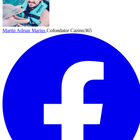
Martin Adrian Marius
Cofondator Cazino365