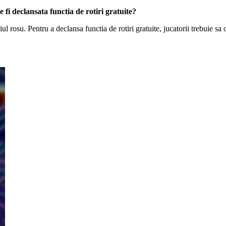
fi declansata functia de rotiri gratuite?
rosu. Pentru a declansa functia de rotiri gratuite, jucatorii trebuie sa o