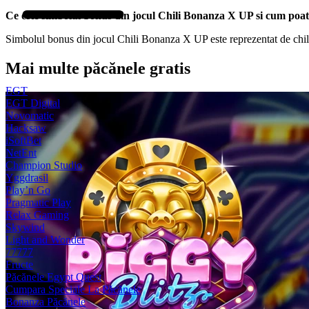
Ce este simbolul bonus din jocul Chili Bonanza X UP si cum poate 
Simbolul bonus din jocul Chili Bonanza X UP este reprezentat de chiliul 
Mai multe păcănele gratis
EGT
EGT Digital
Novomatic
Hacksaw
iSoftBet
NetEnt
Champion Studio
Yggdrasil
Play’n Go
Pragmatic Play
Relax Gaming
Skywind
Light and Wonder
77777
Fructe
Păcănele Egypt Quest
Cumpara Speciale La Păcănele
Bonanza Păcănele