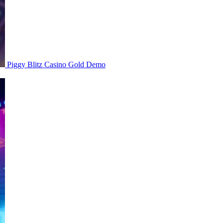
Piggy Blitz Casino Gold Demo