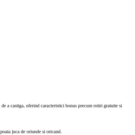
 a castiga, oferind caracteristici bonus precum rotiri gratuite si
 poata juca de oriunde si oricand.