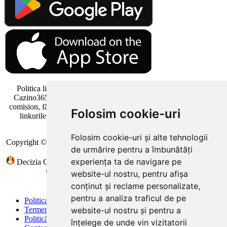
Politica linkurilor: Vă rugăm să rețineți că unele linkuri de pe
Cazino365.ro sunt linkuri de afiliere. Este posibil să primim un
comision, fără costuri suplimentare pentru dvs., dacă faceți clic pe
Folosim cookie-uri
linkurile noastre externe și deschideți un cont la unul dintre
cazinourile online menționate.
Folosim cookie-uri și alte tehnologii
Copyright © 2026
Tipzor Media S.R.L.
, CUI: RO 35053369, Reg.
de urmărire pentru a îmbunătăți
Com. J28/667/2015
experiența ta de navigare pe
Decizia ONJN nr.191/17.04.2026, Licenta: L2260797Y001731
Accesul interzis persoanelor sub 18 ani
website-ul nostru, pentru afișa
Joc responsabil!
conținut și reclame personalizate,
pentru a analiza traficul de pe
Politica Cookie
website-ul nostru și pentru a
Termeni și condiții
Politică de confidențialitate
înțelege de unde vin vizitatorii