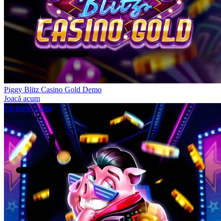
Piggy Blitz Casino Gold Demo
Joacă acum
Păcănele Gratis
Producători