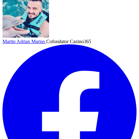
Martin Adrian Marius
Cofondator Cazino365