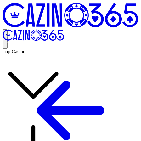
Top Casino