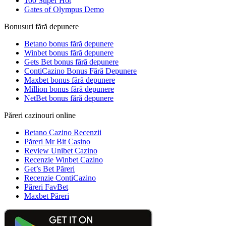
100 Super Hot
Gates of Olympus Demo
Bonusuri fără depunere
Betano bonus fără depunere
Winbet bonus fără depunere
Gets Bet bonus fără depunere
ContiCazino Bonus Fără Depunere
Maxbet bonus fără depunere
Million bonus fără depunere
NetBet bonus fără depunere
Păreri cazinouri online
Betano Cazino Recenzii
Păreri Mr Bit Casino
Review Unibet Cazino
Recenzie Winbet Cazino
Get’s Bet Păreri
Recenzie ContiCazino
Păreri FavBet
Maxbet Păreri