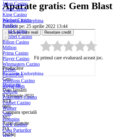
Aparate gratis: Gem Blast
Joker Casino
ContiCazino
King Casino
Winbet Cazino
Pacanele Endorphina
FavBet
Publicat pe: 25 aprilie 2022 13:44
Vlad Cazino
Joacă pe bani reali
Resetare credit
Maxbet Cazino
Bilion Casino
Million
Prima Casino
Fii primul care evaluează aceast joc.
Player Casino
Winmasters Cazino
Producător
12xbet
Pacanele Endorphina
PariuriPlus
Gen
WinBoss Cazino
Distractie
Royal Slots
Data lansării
32Roșu
9 februarie 2021
Pokerstars Casino
RTP
Unibet Cazino
96%
Winner
Cumpara specială
Spin
NU
Hotspins
Rotiri gratuite
Luck Casino
DA
Casa Pariurilor
Dublaj
Win2