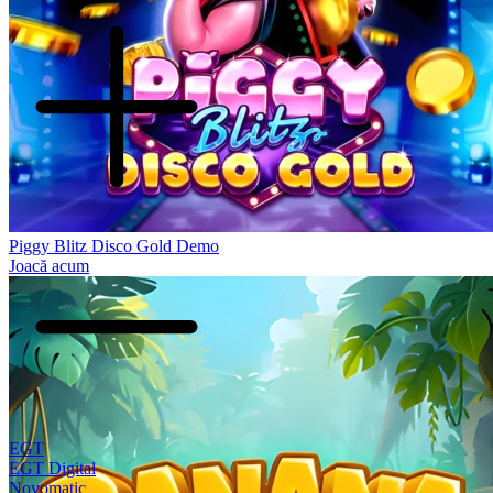
Piggy Blitz Disco Gold Demo
Joacă acum
EGT
EGT Digital
Novomatic