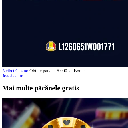
Netbet Cazino
Obtine pana la 5.000 lei Bonus
Joacă acum
Mai multe păcănele gratis