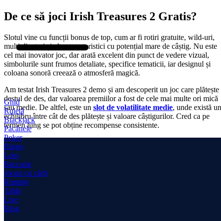
De ce să joci Irish Treasures 2 Gratis?
Slotul vine cu funcții bonus de top, cum ar fi rotiri gratuite, wild-uri,
multiplicatori și alte caracteristici cu potențial mare de câștig. Nu este
cel mai inovator joc, dar arată excelent din punct de vedere vizual,
simbolurile sunt frumos detaliate, specifice tematicii, iar designul și
coloana sonoră creează o atmosferă magică.
Am testat Irish Treasures 2 demo și am descoperit un joc care plătește
destul de des, dar valoarea premiilor a fost de cele mai multe ori mică
Ghid
sau medie. De altfel, este un
slot de volatilitate medie
, unde există u
Ruletă
echilibru între cât de des plătește și valoare câștigurilor. Cred ca pe
Blackjack
termen lung se pot obține recompense consistente.
Păcănele
Poker
Bingo
Loto
Baccarat
Jocuri cu cărți
Rummy
Table
Live
Blog