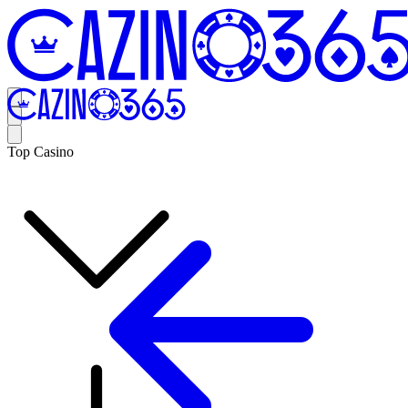
Top Casino