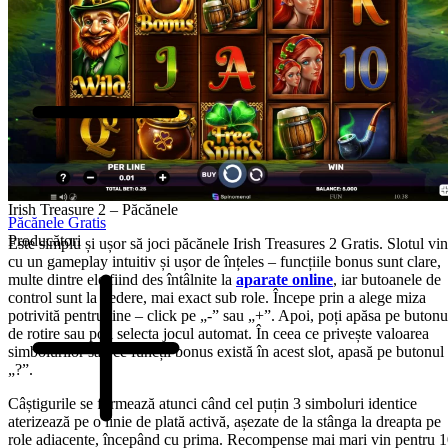
Irish Treasure 2 – Păcănele
Păcănele Gratis
Producători
Este simplu și ușor să joci păcănele Irish Treasures 2 Gratis. Slotul vi
cu un gameplay intuitiv și ușor de înțeles – funcțiile bonus sunt clare,
multe dintre ele fiind des întâlnite la
aparate online
, iar butoanele de
control sunt la vedere, mai exact sub role. Începe prin a alege miza
potrivită pentru tine – click pe „-” sau „+”. Apoi, poți apăsa pe butonu
de rotire sau poți selecta jocul automat. În ceea ce privește valoarea
simbolurilor sau ce funcții bonus există în acest slot, apasă pe butonul
„?”.
Câștigurile se formează atunci când cel puțin 3 simboluri identice
aterizează pe o linie de plată activă, așezate de la stânga la dreapta pe
role adiacente, începând cu prima. Recompense mai mari vin pentru 