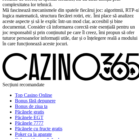
complexitatea lor tehnică.
Mă fascinează mecanismele din spatele fiecărui joc: algoritmii, RTP-ul
logica matematică, structura fiecărei rotiri, etc. Îmi place să analizez
aceste aspecte și să le explic într-un mod clar, accesibil și bine
documentat. Consider că informarea corectă este esențială pentru un
joc responsabil și prin conținutul pe care îl creez, îmi propun să ofer
tuturor persoanelor informații utile, dar și o înțelegere reală a modului
în care funcționează aceste jocuri.
Secțiuni recomandate
Top Casino Online
Bonus fără depunere
Bonus de ziua ta
Păcănele gratis
Păcănele EGT
Păcănele 7777
Păcănele cu fructe gratis
Poker ca la aparate