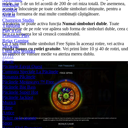
rolele, iar 5 de un fel acordă de 200 de ori miza totală. De asemenea,
Hacksaw
acesta le înlocuiește pe toate celelalte simboluri obișnuite, pentru a
iSoftBet
ajuta la formarea de mai multe combinații câștigătoare.
NetEnt
Champion Studio
Aleatoriu, se poate activa funcția
Numai simboluri duble
. Toate
Yggdrasil
simbolurile de pe role vor apărea sub forma de simboluri duble, ceea 
Play’n Go
face ca valoarea lor să crească considerabil.
Pragmatic Play
Relax Gaming
Cu 3 sau mai multe simboluri Free Spins în aceeași rotire, vei activa
Skywind
runda bonus cu rotiri gratuite
. Vei primi între 10 și 40 de rotiri, un
Light and Wonder
un simbol de valoare medie va ateriza mereu dublu.
77777
Fructe
Păcănele Egypt Quest
Cumpara Speciale La Păcănele
Bonanza Păcănele
Păcănele Megaways ™ Free
Păcănele Big Bass
Păcănele Super Hot
Păcănele Jackpot
Muzică
Filme
Antice
Poker ca la aparate
Sport