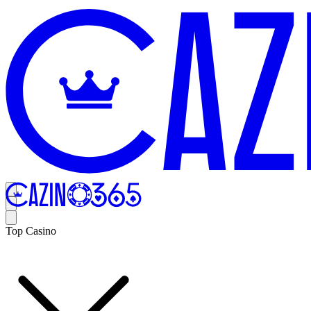
Top Casino