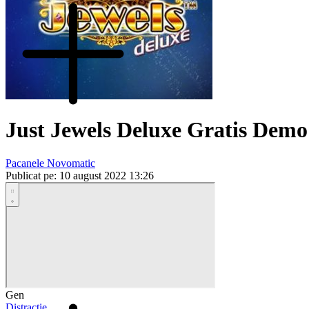
Just Jewels Deluxe Gratis Demo
Pacanele Novomatic
Publicat pe: 10 august 2022 13:26
Joacă pe bani reali
Resetare credit
Păcănele Gratis
Producător
Producători
Pacanele Novomatic
Gen
Distractie