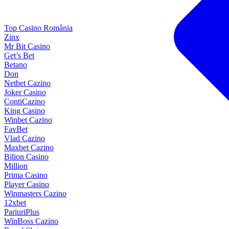
Top Casino România
Zinx
Mr Bit Casino
Get’s Bet
Betano
Don
Netbet Cazino
Joker Casino
ContiCazino
King Casino
Winbet Cazino
FavBet
Vlad Cazino
Maxbet Cazino
Bilion Casino
Million
Prima Casino
Player Casino
Winmasters Cazino
12xbet
PariuriPlus
WinBoss Cazino