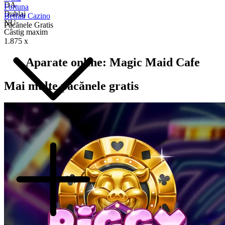
DA
Fortuna
Dublaj
Betfair Cazino
NU
Păcănele Gratis
Câstig maxim
1.875 x
Aparate online: Magic Maid Cafe
Mai multe păcănele gratis