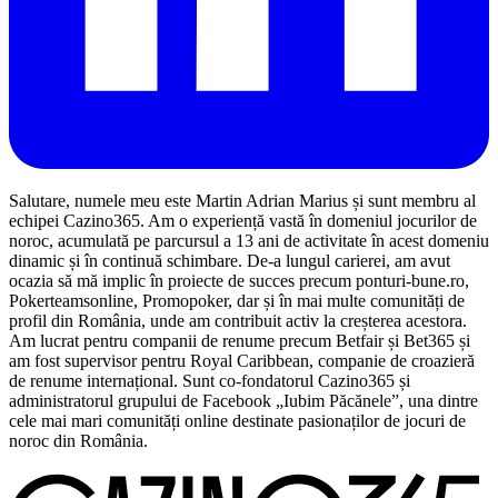
Salutare, numele meu este Martin Adrian Marius și sunt membru al
echipei Cazino365. Am o experiență vastă în domeniul jocurilor de
noroc, acumulată pe parcursul a 13 ani de activitate în acest domeniu
dinamic și în continuă schimbare. De-a lungul carierei, am avut
ocazia să mă implic în proiecte de succes precum ponturi-bune.ro,
Pokerteamsonline, Promopoker, dar și în mai multe comunități de
profil din România, unde am contribuit activ la creșterea acestora.
Am lucrat pentru companii de renume precum Betfair și Bet365 și
am fost supervisor pentru Royal Caribbean, companie de croazieră
de renume internațional. Sunt co-fondatorul Cazino365 și
administratorul grupului de Facebook „Iubim Păcănele”, una dintre
cele mai mari comunități online destinate pasionaților de jocuri de
noroc din România.