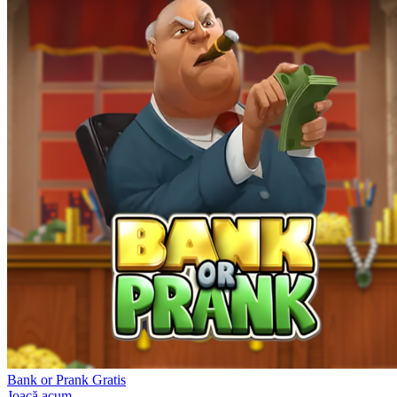
Bank or Prank Gratis
Joacă acum