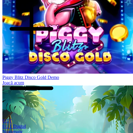
Piggy Blitz Disco Gold Demo
Joacă acum
EGT
EGT Digital
Novomatic