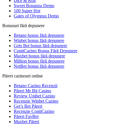
Dice & Roll
Sweet Bonanza Demo
100 Super Hot
Gates of Olympus Demo
Bonusuri fără depunere
Betano bonus fără depunere
Winbet bonus fără depunere
Gets Bet bonus fără depunere
ContiCazino Bonus Fără Depunere
Maxbet bonus fără depunere
Million bonus fără depunere
NetBet bonus fără depunere
Păreri cazinouri online
Betano Cazino Recenzii
Păreri Mr Bit Casino
Review Unibet Cazino
Recenzie Winbet Cazino
Get’s Bet Păreri
Recenzie ContiCazino
Păreri FavBet
Maxbet Păreri