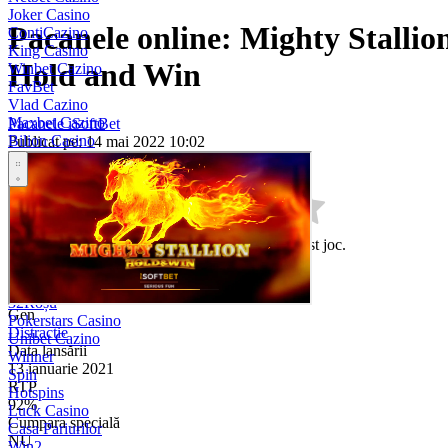
Joker Casino
Pacanele online: Mighty Stallio
ContiCazino
King Casino
Hold and Win
Winbet Cazino
FavBet
Vlad Cazino
Maxbet Cazino
Pacanele iSoftBet
Bilion Casino
Publicat pe: 14 mai 2022 10:02
Million
Joacă pe bani reali
Resetare credit
Prima Casino
Player Casino
Winmasters Cazino
12xbet
Fii primul care evaluează aceast joc.
PariuriPlus
WinBoss Cazino
Producător
Royal Slots
Pacanele iSoftBet
32Roșu
Gen
Pokerstars Casino
Distractie
Unibet Cazino
Data lansării
Winner
13 ianuarie 2021
Spin
RTP
Hotspins
92%
Luck Casino
Cumpara specială
Casa Pariurilor
NU
Win2