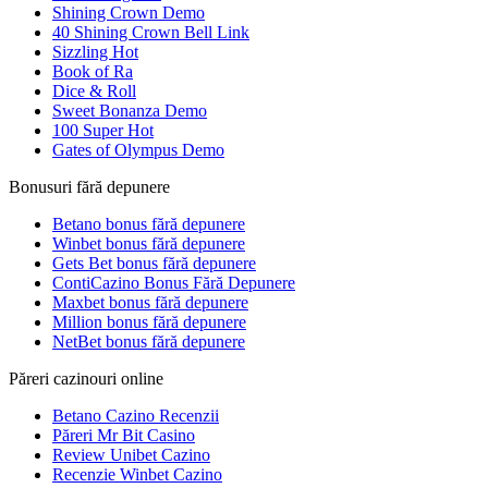
Shining Crown Demo
40 Shining Crown Bell Link
Sizzling Hot
Book of Ra
Dice & Roll
Sweet Bonanza Demo
100 Super Hot
Gates of Olympus Demo
Bonusuri fără depunere
Betano bonus fără depunere
Winbet bonus fără depunere
Gets Bet bonus fără depunere
ContiCazino Bonus Fără Depunere
Maxbet bonus fără depunere
Million bonus fără depunere
NetBet bonus fără depunere
Păreri cazinouri online
Betano Cazino Recenzii
Păreri Mr Bit Casino
Review Unibet Cazino
Recenzie Winbet Cazino