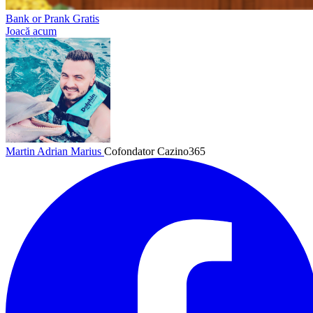
Bank or Prank Gratis
Joacă acum
Martin Adrian Marius
Cofondator Cazino365