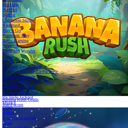
Hacksaw
iSoftBet
NetEnt
Champion Studio
Yggdrasil
Play’n Go
Pragmatic Play
Relax Gaming
Skywind
Light and Wonder
77777
Fructe
Păcănele Egypt Quest
Cumpara Speciale La Păcănele
Bonanza Păcănele
Păcănele Megaways ™ Free
Păcănele Big Bass
Păcănele Super Hot
Păcănele Jackpot
Banana Rush Gratis
Muzică
Joacă acum
Filme
Antice
Poker ca la aparate
Sport