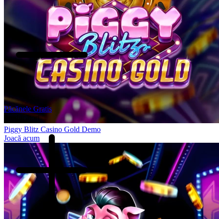
Păcănele Gratis
Producători
Piggy Blitz Casino Gold Demo
Joacă acum