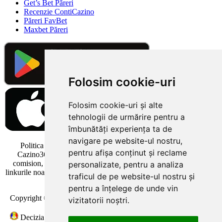
Get’s Bet Păreri
Recenzie ContiCazino
Păreri FavBet
Maxbet Păreri
Folosim cookie-uri
Folosim cookie-uri și alte
tehnologii de urmărire pentru a
îmbunătăți experiența ta de
navigare pe website-ul nostru,
Politica linkurilor: Vă rugăm să rețineți că unele linkuri de pe
pentru afișa conținut și reclame
Cazino365.ro sunt linkuri de afiliere. Este posibil să primim un
comision, fără costuri suplimentare pentru dvs., dacă faceți clic pe
personalizate, pentru a analiza
linkurile noastre externe și deschideți un cont la unul dintre cazinouril
traficul de pe website-ul nostru și
online menționate.
pentru a înțelege de unde vin
Copyright © 2026
Tipzor Media S.R.L.
, CUI: RO 35053369, Reg.
vizitatorii noștri.
Com. J28/667/2015
Decizia ONJN nr.191/17.04.2026, Licenta: L2260797Y001731