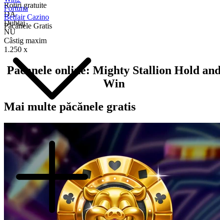
Rotiri gratuite
Fortuna
DA
Betfair Cazino
Dublaj
Păcănele Gratis
NU
Câstig maxim
1.250 x
Pacanele online: Mighty Stallion Hold an
Win
Mai multe păcănele gratis