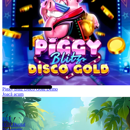
Piggy Blitz Disco Gold Demo
Joacă acum
EGT
EGT Digital
Novomatic