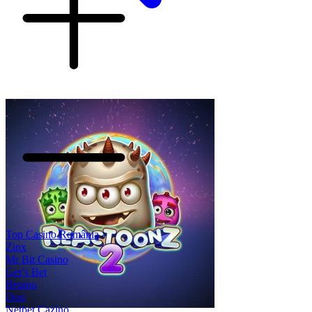
Top Casino România
Zinx
Mr Bit Casino
Get’s Bet
Betano
Don
Netbet Cazino