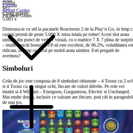
Dublaj
Fortuna
NU
Betfair Cazino
Câstig maxim
Păcănele Gratis
5.083 x
Distreaza-te cu stil la pacanele Reactoonz 2 de la Play’n Go, in timp c
castigi premii de peste 5.000 X miza totala pe rotire! Acest slot arata
uimitor din punct de vedere vizual, cu o matrice 7 X 7 plina de surpri
– multe functii bonus! RTP-ul este excelent, de 96.2%, volatilitatea es
ridicata, in timp ce jocul pe mobil arata uimitor. Esti pregatit de
aventura?
Simboluri
Grila de joc este compusa de 8 simboluri obisnuite – 4 Toonz cu 2 oc
si 4 Toonz cu un singur ochi, fiecare de culori diferite. Pe role vei
intalni si 4 Wild-uri – Energoon, Gargantoon, Electric si Uncharged.
Mai multe detalii, inclusiv ce valoare are fiecare, poti citi in paragrafel
de mai jos.