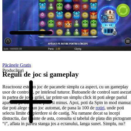
Păcănele Gratis
Producători
Reguli de joc si gameplay
Reactoonz este un joc de pacanele simplu ca aspect, cu un gameplay
usor de controlat, pe intelesul tuturor. Butoanele de control sunt aseza
in partea de jos a grilei, iar printr-un simplu click iti poti alege pariul
apasand pe butoanele plus si minus. Apoi, poti da Spin in mod manual
dar poti alege si un joc automat, de pana la 100 de
rotiri
, unde poti
selecta limite de pierdere si de castig. Nu ramane decat sa incepi
distractia, dar inainte de asta, consulta si tabelul de plata din pictogra
“i”, aflata in partea stanga jos a ecranului, langa sunet. Simplu, nu?