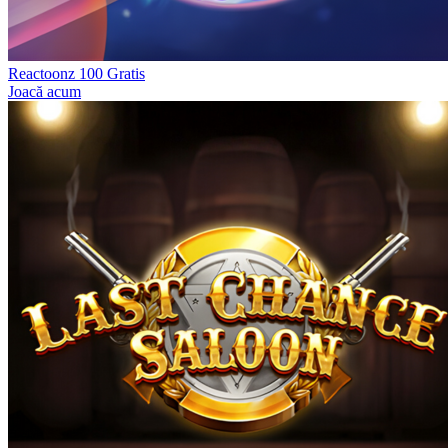
Reactoonz 100 Gratis
Joacă acum