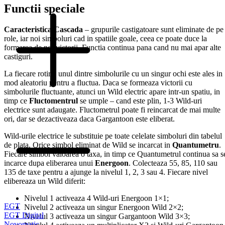
Functii speciale
Caracteristica Cascada
– grupurile castigatoare sunt eliminate de pe
role, iar noi simboluri cad in spatiile goale, ceea ce poate duce la
formarea de noi victorii. Functia continua pana cand nu mai apar alte
castiguri.
La fiecare rotire, unul dintre simbolurile cu un singur ochi este ales in
mod aleatoriu pentru a fluctua. Daca se formeaza victorii cu
simbolurile fluctuante, atunci un Wild electric apare intr-un spatiu, in
timp ce
Fluctomentrul
se umple – cand este plin, 1-3 Wild-uri
electrice sunt adaugate. Fluctometrul poate fi reincarcat de mai multe
ori, dar se dezactiveaza daca Gargantoon este eliberat.
Wild-urile electrice le substituie pe toate celelate simboluri din tabelul
de plata. Orice simbol eliminat de Wild se incarcat in
Quantumetru
.
Fiecare simbol valoarea o taxa, in timp ce Quantumetrul continua sa s
incarce dupa eliberarea unui
Energoon
. Colecteaza 55, 85, 110 sau
135 de taxe pentru a ajunge la nivelul 1, 2, 3 sau 4. Fiecare nivel
elibereaza un Wild diferit:
Nivelul 1 activeaza 4 Wild-uri Energoon 1×1;
EGT
Nivelul 2 activeaza un singur Energoon Wild 2×2;
EGT Digital
Nivelul 3 activeaza un singur Gargantoon Wild 3×3;
Novomatic