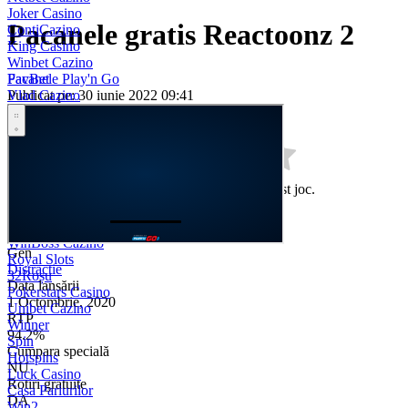
Joker Casino
Pacanele gratis Reactoonz 2
ContiCazino
King Casino
Winbet Cazino
Pacanele Play'n Go
FavBet
Publicat pe: 30 iunie 2022 09:41
Vlad Cazino
Maxbet Cazino
Joacă pe bani reali
Resetare credit
Bilion Casino
Million
Prima Casino
Player Casino
Fii primul care evaluează aceast joc.
Winmasters Cazino
12xbet
Producător
PariuriPlus
Pacanele Play'n Go
WinBoss Cazino
Gen
Royal Slots
Distractie
32Roșu
Data lansării
Pokerstars Casino
1 Octombrie, 2020
Unibet Cazino
RTP
Winner
94.2%
Spin
Cumpara specială
Hotspins
NU
Luck Casino
Rotiri gratuite
Casa Pariurilor
DA
Win2