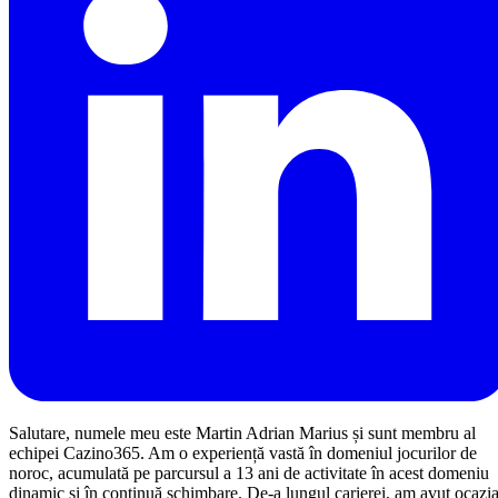
Salutare, numele meu este Martin Adrian Marius și sunt membru al
echipei Cazino365. Am o experiență vastă în domeniul jocurilor de
noroc, acumulată pe parcursul a 13 ani de activitate în acest domeniu
dinamic și în continuă schimbare. De-a lungul carierei, am avut ocazi