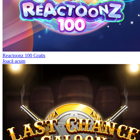
Reactoonz 100 Gratis
Joacă acum