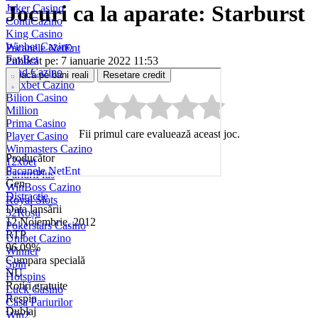
Jocuri ca la aparate: Starburst
Joker Casino
ContiCazino
King Casino
Winbet Cazino
Pacanele NetEnt
FavBet
Publicat pe: 7 ianuarie 2022 11:53
Vlad Cazino
Joacă pe bani reali
Resetare credit
Maxbet Cazino
Bilion Casino
Million
Prima Casino
Fii primul care evaluează aceast joc.
Player Casino
Winmasters Cazino
Producător
12xbet
Pacanele NetEnt
PariuriPlus
Gen
WinBoss Cazino
Distractie
Royal Slots
Data lansării
32Roșu
12 Noiembrie, 2012
Pokerstars Casino
RTP
Unibet Cazino
96.09%
Winner
Cumpara specială
Spin
NU
Hotspins
Rotiri gratuite
Luck Casino
Respin
Casa Pariurilor
Dublaj
Win2