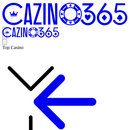
Top Casino