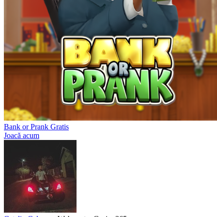
Bank or Prank Gratis
Joacă acum