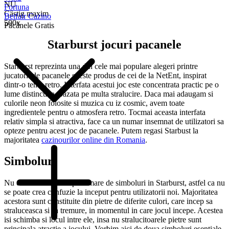
NU
Fortuna
Câstig maxim
Betfair Cazino
500x
Păcănele Gratis
Starburst jocuri pacanele
Starburst reprezinta una din cele mai populare alegeri printre
jucatorii de pacanele si este produs de cei de la NetEnt, inspirat
dintr-o tema retro. Interfata acestui joc este concentrata practic pe o
lume distinctiva, bazata pe multa stralucire. Daca mai adaugam si
culorile neon folosite si muzica cu iz cosmic, avem toate
ingredientele pentru o atmosfera retro. Tocmai aceasta interfata
relativ simpla si atractiva, face ca un numar insemnat de utilizatori sa
opteze pentru acest joc de pacanele. Putem regasi Starbust la
majoritatea
cazinourilor online din Romania
.
Simboluri
Nu exista o varietate prea mare de simboluri in Starburst, astfel ca nu
se poate crea confuzie la inceput pentru utilizatorii noi. Majoritatea
acestora sunt constituite din pietre de diferite culori, care incep sa
straluceasca si sa tremure, in momentul in care jocul incepe. Acestea
isi schimba si locul intre ele, insa nu stralucitoarele pietre sunt
principala atractie a jocului. Vorbim aici de doua simboluri esentiale,