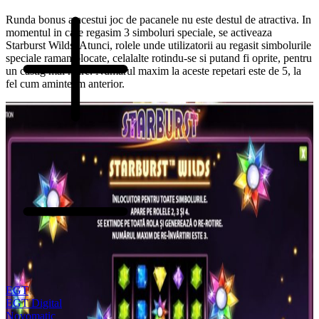
Runda bonus a acestui joc de pacanele nu este destul de atractiva. In
momentul in care regasim 3 simboluri speciale, se activeaza
Starburst Wilds. Atunci, rolele unde utilizatorii au regasit simbolurile
speciale raman blocate, celalalte rotindu-se si putand fi oprite, pentru
un castig mai mare. Numarul maxim la aceste repetari este de 5, la
fel cum aminteam anterior.
EGT
EGT Digital
Novomatic