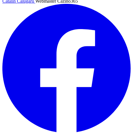
Catalin Calugaru
Webmaster Cazino365