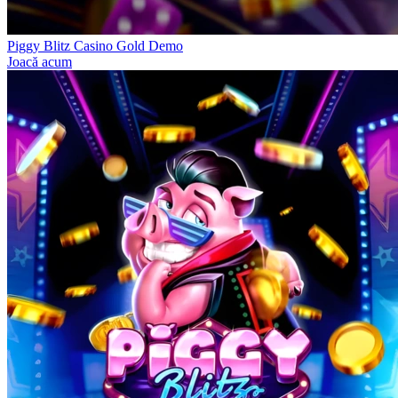
Piggy Blitz Casino Gold Demo
Joacă acum