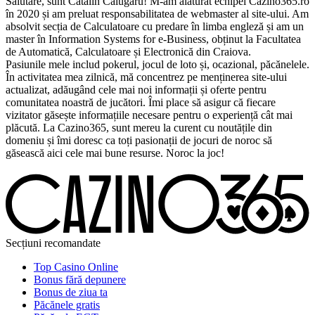
Salutare, sunt Cătălin Călugăru! M-am alăturat echipei Cazino365.ro
în 2020 și am preluat responsabilitatea de webmaster al site-ului. Am
absolvit secția de Calculatoare cu predare în limba engleză și am un
master în Information Systems for e-Business, obținut la Facultatea
de Automatică, Calculatoare și Electronică din Craiova.
Pasiunile mele includ pokerul, jocul de loto și, ocazional, păcănelele.
În activitatea mea zilnică, mă concentrez pe menținerea site-ului
actualizat, adăugând cele mai noi informații și oferte pentru
comunitatea noastră de jucători. Îmi place să asigur că fiecare
vizitator găsește informațiile necesare pentru o experiență cât mai
plăcută. La Cazino365, sunt mereu la curent cu noutățile din
domeniu și îmi doresc ca toți pasionații de jocuri de noroc să
găsească aici cele mai bune resurse. Noroc la joc!
Secțiuni recomandate
Top Casino Online
Bonus fără depunere
Bonus de ziua ta
Păcănele gratis