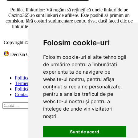
Politica linkurilor: Vă rugăm să rețineți că unele linkuri de pe
Cazino365.ro sunt linkuri de afiliere. Este posibil să primim un
comision, fără costuri suplimentare pentru dvs., dacă faceți clic pe
linkurile noastre externe și deschideți un cont la unul dintre
cazinourile online menționate.
Folosim cookie-uri
Copyright © 2026
Tipzor Media S.R.L.
, CUI: RO 35053369, Reg.
Com. J28/667/2015
Decizia ONJN nr.191/17.04.2026, Licenta: L2260797Y001731
Folosim cookie-uri și alte tehnologii
Accesul interzis persoanelor sub 18 ani
de urmărire pentru a îmbunătăți
Joc responsabil!
experiența ta de navigare pe
Politica Cookie
website-ul nostru, pentru afișa
Termeni și condiții
conținut și reclame personalizate,
Politică de confidențialitate
pentru a analiza traficul de pe
Contact
website-ul nostru și pentru a
înțelege de unde vin vizitatorii
noștri.
Sunt de acord