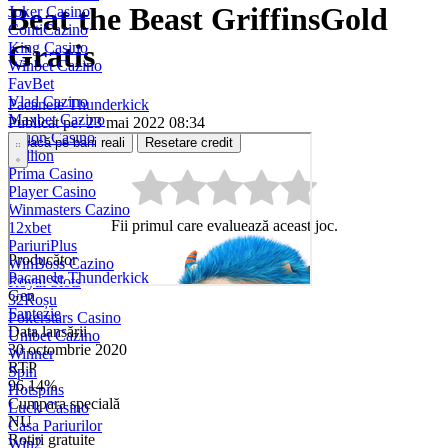
Beat the Beast GriffinsGold
Joker Casino
ContiCazino
Gratis
King Casino
Winbet Cazino
FavBet
Vlad Cazino
Pacanele Thunderkick
Maxbet Cazino
Publicat pe: 23 mai 2022 08:34
Bilion Casino
Joacă pe bani reali
Resetare credit
Million
Prima Casino
Player Casino
Winmasters Cazino
Fii primul care evaluează aceast joc.
12xbet
PariuriPlus
Producător
WinBoss Cazino
Pacanele Thunderkick
Royal Slots
Gen
32Roșu
Fantezie
Pokerstars Casino
Data lansării
Unibet Cazino
30 octombrie 2020
Winner
RTP
Spin
96.14%
Hotspins
Cumpara specială
Luck Casino
NU
Casa Pariurilor
Rotiri gratuite
Win2