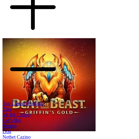
Top Casino România
Zinx
Mr Bit Casino
Get’s Bet
Betano
Don
Netbet Cazino