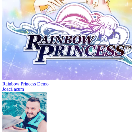
Rainbow Princess Demo
Joacă acum