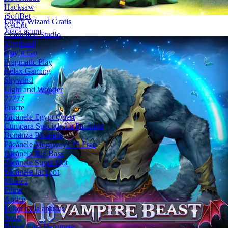
Hacksaw
iSoftBet
Lucky Wizard Gratis
NetEnt
Joacă acum
Champion Studio
Yggdrasil
Play’n Go
Pragmatic Play
Relax Gaming
Skywind
Light and Wonder
77777
Fructe
Păcănele Egypt Quest
Cumpara Speciale La Păcănele
Bonanza Păcănele
Păcănele Megaways ™ Free
Păcănele Big Bass
Păcănele Super Hot
Păcănele Jackpot
Muzică
Filme
Antice
Poker ca la aparate
Sport
Bonus Fără Depunere