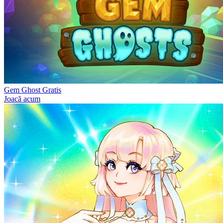
Gem Ghost Gratis
Joacă acum