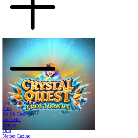
Top Casino România
Zinx
Mr Bit Casino
Get’s Bet
Betano
Don
Netbet Cazino