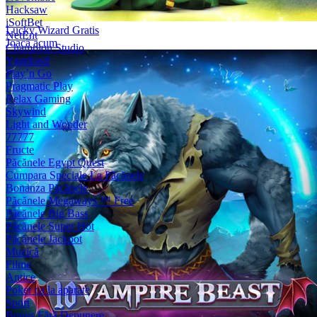
Hacksaw
iSoftBet
Lucky Wizard Gratis
NetEnt
Joacă acum
Champion Studio
Yggdrasil
Play’n Go
Pragmatic Play
Relax Gaming
Skywind
Light and Wonder
77777
Fructe
Păcănele Egypt Quest
Cumpara Speciale La Păcănele
Bonanza Păcănele
Păcănele Megaways ™ Free
Păcănele Big Bass
Păcănele Super Hot
Păcănele Jackpot
Muzică
Filme
Antice
Poker ca la aparate
Sport
Bonus Fără Depunere