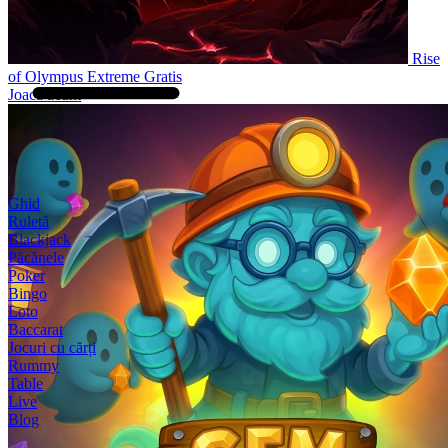
Rise
of Olympus Extreme Gratis
Joacă acum
Ghid
Ruletă
Blackjack
Păcănele
Poker
Bingo
Loto
Baccarat
Jocuri cu cărți
Rummy
Table
Live
Blog