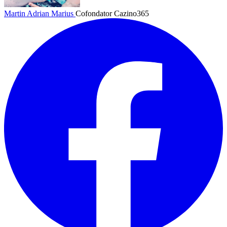
Martin Adrian Marius
Cofondator Cazino365