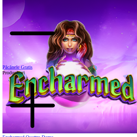
Păcănele Gratis
Producători