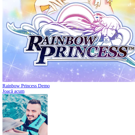
Rainbow Princess Demo
Joacă acum