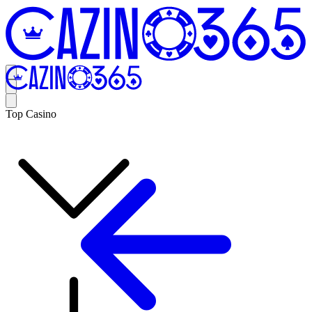
Top Casino