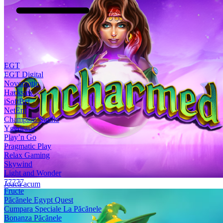
EGT
EGT Digital
Novomatic
Hacksaw
iSoftBet
NetEnt
Champion Studio
Yggdrasil
Play’n Go
Pragmatic Play
Relax Gaming
Skywind
Light and Wonder
77777
Joacă acum
Fructe
Păcănele Egypt Quest
Cumpara Speciale La Păcănele
Bonanza Păcănele