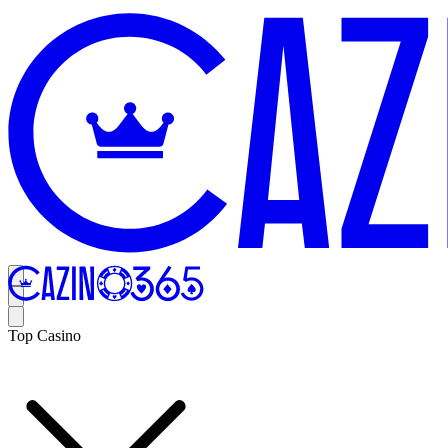
Top Casino