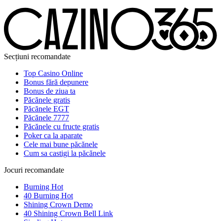
Secțiuni recomandate
Top Casino Online
Bonus fără depunere
Bonus de ziua ta
Păcănele gratis
Păcănele EGT
Păcănele 7777
Păcănele cu fructe gratis
Poker ca la aparate
Cele mai bune păcănele
Cum sa castigi la păcănele
Jocuri recomandate
Burning Hot
40 Burning Hot
Shining Crown Demo
40 Shining Crown Bell Link