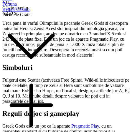
NU
Fortuna
Câstig maxim
Betfair Cazino
4.320 x
Păcănele Gratis
Urca pana in varful Olimpului la pacanele Greek Gods si descopera
putea lui Hera si Zeus! Acest slot inspirat din mitologia greaca, cu
Zeii greci in prim plan, are loc pe o matrice cu 3 randuri X 5 role si
243 linii de plata fixe. Este un joc ca la aparate Pragmatic Play, cu
un design frumos, premii de pana la 1.000 X miza totala si plin de
functii bonus inovatoare. Descopera in recenzia noastra cum poti
castiga recompense substantiale in mod aleatoriu!
Simboluri
Fulgerul este Scatter (activeaza Free Spins), Wild-ul le inlocuieste pe
toate celelalte, in timp ce Zeus si Hera sunt simbolurile de valoare
mai mare. Exista si o Harpa, un Pocal si, desigur, cartile de joc A, K,
Q, J si 10. Mai multe detalii despre valoarea lor poti citi in
paragrafele de mai jos.
Reguli de joc si gameplay
Greek Gods este un joc ca la aparate
Pragmatic Play
, cu un
gameplay standard si cu butoane de control usor de folosit, la