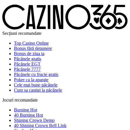
Secțiuni recomandate
Top Casino Online
Bonus fără depunere
Bonus de ziua ta
Păcănele gratis
Păcănele EGT
Păcănele 7777
Păcănele cu fructe gratis
Poker ca la aparate
Cele mai bune păcănele
Cum sa castigi la păcănele
Jocuri recomandate
Burning Hot
40 Burning Hot
Shining Crown Demo
40 Shining Crown Bell Link