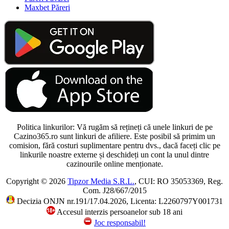
Maxbet Păreri
Politica linkurilor: Vă rugăm să rețineți că unele linkuri de pe
Cazino365.ro sunt linkuri de afiliere. Este posibil să primim un
comision, fără costuri suplimentare pentru dvs., dacă faceți clic pe
linkurile noastre externe și deschideți un cont la unul dintre
cazinourile online menționate.
Copyright © 2026
Tipzor Media S.R.L.
, CUI: RO 35053369, Reg.
Com. J28/667/2015
Decizia ONJN nr.191/17.04.2026, Licenta: L2260797Y001731
Accesul interzis persoanelor sub 18 ani
Joc responsabil!