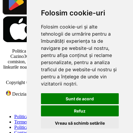
Folosim cookie-uri
Folosim cookie-uri și alte
tehnologii de urmărire pentru a
îmbunătăți experiența ta de
navigare pe website-ul nostru,
Politica linkurilor: Vă rugăm să rețineți că unele linkuri de pe
pentru afișa conținut și reclame
Cazino365.ro sunt linkuri de afiliere. Este posibil să primim un
comision, fără costuri suplimentare pentru dvs., dacă faceți clic pe
personalizate, pentru a analiza
linkurile noastre externe și deschideți un cont la unul dintre cazinouril
traficul de pe website-ul nostru și
online menționate.
pentru a înțelege de unde vin
Copyright © 2026
Tipzor Media S.R.L.
, CUI: RO 35053369, Reg.
vizitatorii noștri.
Com. J28/667/2015
Decizia ONJN nr.191/17.04.2026, Licenta: L2260797Y001731
Sunt de acord
Accesul interzis persoanelor sub 18 ani
Joc responsabil!
Refuz
Politica Cookie
Termeni și condiții
Vreau să schimb setările
Politică de confidențialitate
Contact