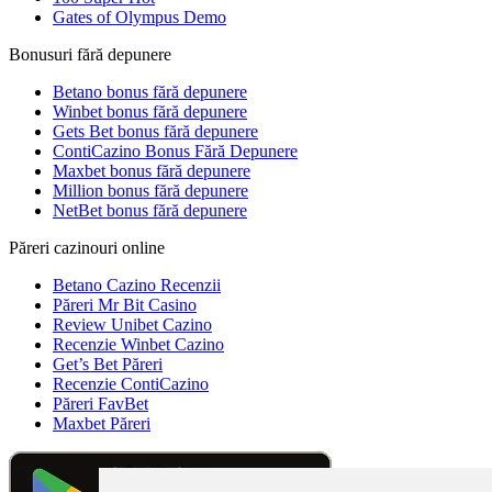
Gates of Olympus Demo
Bonusuri fără depunere
Betano bonus fără depunere
Winbet bonus fără depunere
Gets Bet bonus fără depunere
ContiCazino Bonus Fără Depunere
Maxbet bonus fără depunere
Million bonus fără depunere
NetBet bonus fără depunere
Păreri cazinouri online
Betano Cazino Recenzii
Păreri Mr Bit Casino
Review Unibet Cazino
Recenzie Winbet Cazino
Get’s Bet Păreri
Recenzie ContiCazino
Păreri FavBet
Maxbet Păreri