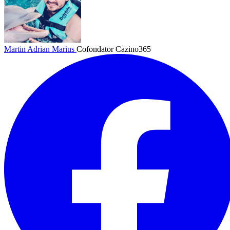
Martin Adrian Marius
Cofondator Cazino365