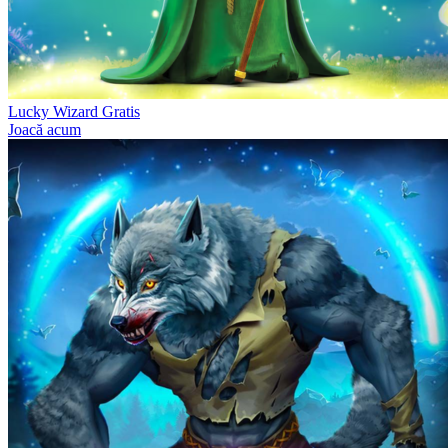
Lucky Wizard Gratis
Joacă acum