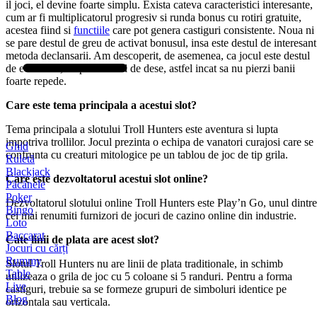
il joci, el devine foarte simplu. Exista cateva caracteristici interesante,
cum ar fi multiplicatorul progresiv si runda bonus cu rotiri gratuite,
acestea fiind si
functiile
care pot genera castiguri consistente. Noua ni
se pare destul de greu de activat bonusul, insa este destul de interesant
metoda declansarii. Am descoperit, de asemenea, ca jocul este destul
de echilibrat, cu plati destul de dese, astfel incat sa nu pierzi banii
foarte repede.
Care este tema principala a acestui slot?
Tema principala a slotului Troll Hunters este aventura si lupta
impotriva trollilor. Jocul prezinta o echipa de vanatori curajosi care se
Ghid
confrunta cu creaturi mitologice pe un tablou de joc de tip grila.
Ruletă
Blackjack
Care este dezvoltatorul acestui slot online?
Păcănele
Poker
Dezvoltatorul slotului online Troll Hunters este Play’n Go, unul dintre
Bingo
cei mai renumiti furnizori de jocuri de cazino online din industrie.
Loto
Baccarat
Cate linii de plata are acest slot?
Jocuri cu cărți
Rummy
Slotul Troll Hunters nu are linii de plata traditionale, in schimb
Table
utilizeaza o grila de joc cu 5 coloane si 5 randuri. Pentru a forma
Live
castiguri, trebuie sa se formeze grupuri de simboluri identice pe
Blog
orizontala sau verticala.