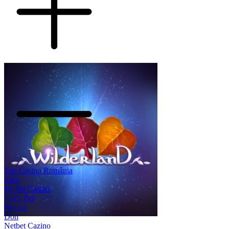
Top Casino România
Zinx
Mr Bit Casino
Get’s Bet
Betano
Don
Netbet Cazino