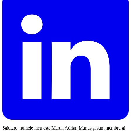
Salutare, numele meu este Martin Adrian Marius și sunt membru al
echipei Cazino365. Am o experiență vastă în domeniul jocurilor de