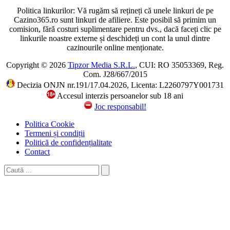
îmbunătăți experiența ta de
Politica linkurilor: Vă rugăm să rețineți că unele linkuri de pe
navigare pe website-ul nostru,
Cazino365.ro sunt linkuri de afiliere. Este posibil să primim un
comision, fără costuri suplimentare pentru dvs., dacă faceți clic pe
pentru afișa conținut și reclame
linkurile noastre externe și deschideți un cont la unul dintre cazinouril
personalizate, pentru a analiza
online menționate.
traficul de pe website-ul nostru și
Copyright © 2026
Tipzor Media S.R.L.
, CUI: RO 35053369, Reg.
pentru a înțelege de unde vin
Com. J28/667/2015
vizitatorii noștri.
Decizia ONJN nr.191/17.04.2026, Licenta: L2260797Y001731
Accesul interzis persoanelor sub 18 ani
Sunt de acord
Joc responsabil!
Politica Cookie
Refuz
Termeni și condiții
Politică de confidențialitate
Vreau să schimb setările
Contact