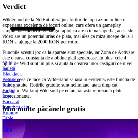
Verdict
Wilderland de la NetEnt ofera jucatorilor de top cazino online o
experienta excelenta de jocuri online, care ofera un gameplay simplu,
dar modern. Pe langa faptul ca are o tema superba, acest slot video ar
un potential urias de plata, mai ales ca miza incepe de la 1 RON si
ajunge la 2000 RON per rotire.
Functiile acestui joc ca la aparate sunt speciale, iar Zona de Activare
este o sursa constanta de a obtine plati generoase. In plus, cele 4 tipuri
de Wild sunt un plus si ajuta la crearea unor castiguri de nivel inalt.
Ghid
Ruletă
Totusi, ceea ce face ca Wilderland sa iasa in evidenta, este functia de
Blackjack
rotiri gratuite. Rotirile gratuite sunt nelimitate, atata timp cat simboluri
Păcănele
Walking Wild sunt pe ecran, iar asta reprezinta plati impresionante.
Poker
Bingo
Mai multe păcănele gratis
Loto
Baccarat
Jocuri cu cărți
Rummy
Table
Live
Blog