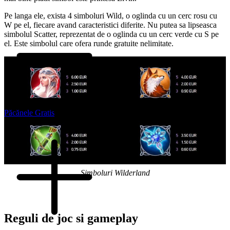
Pe langa ele, exista 4 simboluri Wild, o oglinda cu un cerc rosu cu W
pe el, fiecare avand caracteristici diferite. Nu putea sa lipseasca
simbolul Scatter, reprezentat de o oglinda cu un cerc verde cu S pe el.
Este simbolul care ofera runde gratuite nelimitate.
Păcănele Gratis
Producători
Simboluri Wilderland
Reguli de joc si gameplay