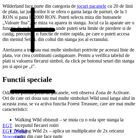
Wilderland face parte din categoria de
jocuri pacanele
cu 20 de linii d
plata, iar jucatorilor li se ofera o gama larga de pariuri, de la 1 RON si
pana la 2000 RON. Puteti selecta miza din butoanele „Valoare fisa”,
iar miza va aparea in stanga. Jocul ca la aparate are o functie de redar
automata, unde puteti seta limite de pierdere si de castig, precum si o
functie de rotire rapida, pe care o puteti accesa din meniul Setari, din
coltul din stanga jos al ecranului.
Aterizarea a trei sau mai multe simboluri potrivite pe aceeasi linie de
plata, vor crea combinatii castigatoare. Pentru a verifica tabelul de plat
si valoarea fiecarui simbol, da click pe butonul setari din stanga jos si
apoi pe „i”.
Functii speciale
Odata ce porniti jocul de pacanele, veti observa Zona de Activare. Ori
de cate ori doua sau mai multe simboluri Wild unul langa altul in
aceasta zona, se va activa functia Forest Treasure, care are mai multe
caracteristici:
Walking Wild obisnuit – se muta cu o rola spre stanga la
EGT
inceputul fiecarei rotiri
EGT Digital
Walking Wild 2x – aplica un multiplicator de 2x oricarui castig
Novomatic