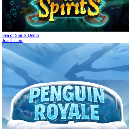
Sea of Spirits Demo
Joacă acum