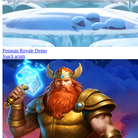
Penguin Royale Demo
Joacă acum