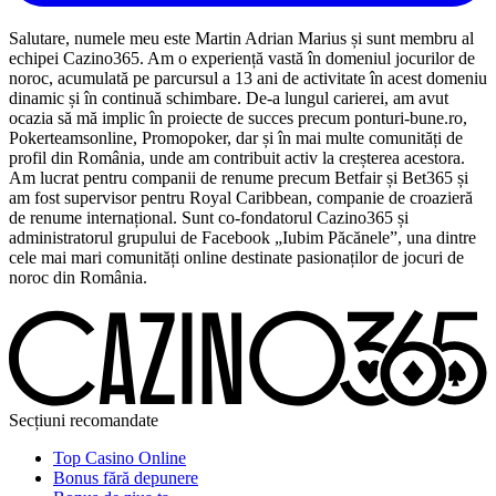
Salutare, numele meu este Martin Adrian Marius și sunt membru al
echipei Cazino365. Am o experiență vastă în domeniul jocurilor de
noroc, acumulată pe parcursul a 13 ani de activitate în acest domeniu
dinamic și în continuă schimbare. De-a lungul carierei, am avut
ocazia să mă implic în proiecte de succes precum ponturi-bune.ro,
Pokerteamsonline, Promopoker, dar și în mai multe comunități de
profil din România, unde am contribuit activ la creșterea acestora.
Am lucrat pentru companii de renume precum Betfair și Bet365 și
am fost supervisor pentru Royal Caribbean, companie de croazieră
de renume internațional. Sunt co-fondatorul Cazino365 și
administratorul grupului de Facebook „Iubim Păcănele”, una dintre
cele mai mari comunități online destinate pasionaților de jocuri de
noroc din România.
Secțiuni recomandate
Top Casino Online
Bonus fără depunere