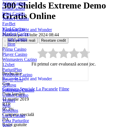
300 Shields Extreme Demo
Joker Casino
ContiCazino
Gratis Online
King Casino
Winbet Cazino
FavBet
Vlad Cazino
Pacanele Light and Wonder
Maxbet Cazino
Publicat pe: 11 iulie 2024 08:44
Bilion Casino
Joacă pe bani reali
Resetare credit
Million
Prima Casino
Player Casino
Winmasters Cazino
Fii primul care evaluează aceast joc.
12xbet
PariuriPlus
Producător
WinBoss Cazino
Pacanele Light and Wonder
Royal Slots
Gen
32Roșu
Cumpara Speciale La Pacanele
Filme
Pokerstars Casino
Data lansării
Unibet Cazino
11 martie 2019
Winner
RTP
Spin
95.3%
Hotspins
Cumpara specială
Luck Casino
DA
Casa Pariurilor
Rotiri gratuite
Win2