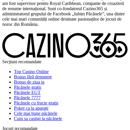
am fost supervisor pentru Royal Caribbean, companie de croazieră
de renume internațional. Sunt co-fondatorul Cazino365 și
administratorul grupului de Facebook „Iubim Păcănele”, una dintre
cele mai mari comunități online destinate pasionaților de jocuri de
noroc din România.
Secțiuni recomandate
Top Casino Online
Bonus fără depunere
Bonus de ziua ta
Păcănele gratis
Păcănele EGT
Păcănele 7777
Păcănele cu fructe gratis
Poker ca la aparate
Cele mai bune păcănele
Cum sa castigi la păcănele
Jocuri recomandate