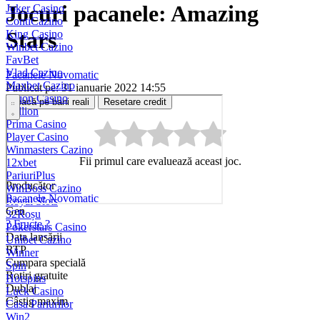
Jocuri pacanele: Amazing
Joker Casino
ContiCazino
Stars
King Casino
Winbet Cazino
FavBet
Vlad Cazino
Pacanele Novomatic
Maxbet Cazino
Publicat pe: 31 ianuarie 2022 14:55
Bilion Casino
Joacă pe bani reali
Resetare credit
Million
Prima Casino
Player Casino
Winmasters Cazino
Fii primul care evaluează aceast joc.
12xbet
PariuriPlus
Producător
WinBoss Cazino
Pacanele Novomatic
Royal Slots
Gen
32Roșu
? Fructe ?
Pokerstars Casino
Data lansării
Unibet Cazino
RTP
Winner
Cumpara specială
Spin
Rotiri gratuite
Hotspins
Dublaj
Luck Casino
Câstig maxim
Casa Pariurilor
Win2