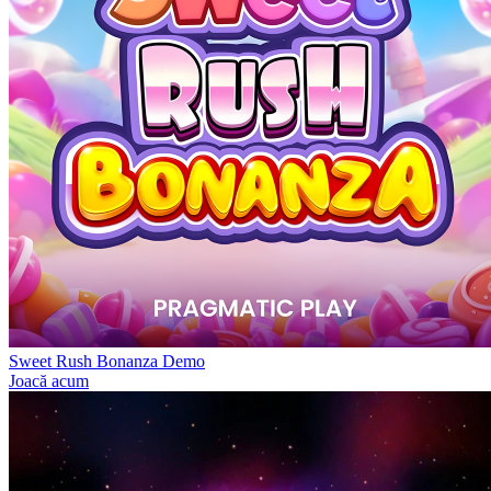
Sweet Rush Bonanza Demo
Joacă acum