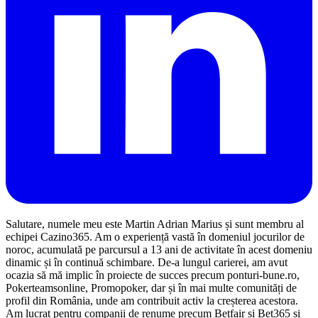
Salutare, numele meu este Martin Adrian Marius și sunt membru al
echipei Cazino365. Am o experiență vastă în domeniul jocurilor de
noroc, acumulată pe parcursul a 13 ani de activitate în acest domeniu
dinamic și în continuă schimbare. De-a lungul carierei, am avut
ocazia să mă implic în proiecte de succes precum ponturi-bune.ro,
Pokerteamsonline, Promopoker, dar și în mai multe comunități de
profil din România, unde am contribuit activ la creșterea acestora.
Am lucrat pentru companii de renume precum Betfair și Bet365 și