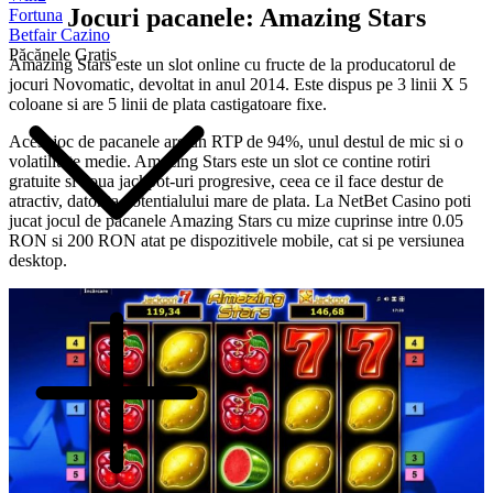
Jocuri pacanele: Amazing Stars
Fortuna
Betfair Cazino
Păcănele Gratis
Amazing Stars este un slot online cu fructe de la producatorul de
jocuri Novomatic, devoltat in anul 2014. Este dispus pe 3 linii X 5
coloane si are 5 linii de plata castigatoare fixe.
Acest joc de pacanele are un RTP de 94%, unul destul de mic si o
volatilitate medie. Amazing Stars este un slot ce contine rotiri
gratuite si doua jackpot-uri progresive, ceea ce il face destur de
atractiv, datorita potentialului mare de plata. La NetBet Casino poti
jucat jocul de pacanele Amazing Stars cu mize cuprinse intre 0.05
RON si 200 RON atat pe dispozitivele mobile, cat si pe versiunea
desktop.