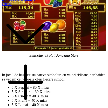
Oferte
Ghid
Simboluri si plati Amazing Stars
In jocul de baza exista cateva simboluri cu valori ridicate, dar haideti
sa vedem ce ne poate oferi fiecare simbol:
5 X Pepeni = 80 X miza
5 X Struguri = 80 X miza
5 X Cirese = 40 X miza
5 X Prune = 40 X miza
5 X Lamai = 40 X miza