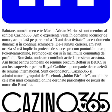
Salutare, numele meu este Martin Adrian Marius și sunt membru al
echipei Cazino365. Am o experiență vastă în domeniul jocurilor de
noroc, acumulată pe parcursul a 13 ani de activitate în acest domeniu
dinamic și în continuă schimbare. De-a lungul carierei, am avut
ocazia să mă implic în proiecte de succes precum ponturi-bune.ro,
Pokerteamsonline, Promopoker, dar și în mai multe comunități de
profil din România, unde am contribuit activ la creșterea acestora.
Am lucrat pentru companii de renume precum Betfair și Bet365 și
am fost supervisor pentru Royal Caribbean, companie de croazieră
de renume internațional. Sunt co-fondatorul Cazino365 și
administratorul grupului de Facebook „Iubim Păcănele”, una dintre
cele mai mari comunități online destinate pasionaților de jocuri de
noroc din România.