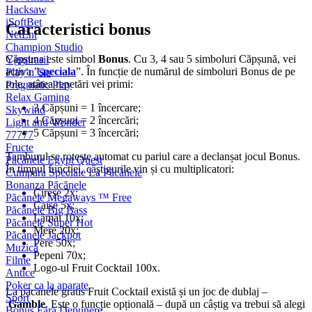
Hacksaw
iSoftBet
Caracteristici bonus
NetEnt
Champion Studio
Căpșuna este simbol
Bonus
. Cu 3, 4 sau 5 simboluri Căpșună, vei
Yggdrasil
activa ”
speciala
”. În funcție de numărul de simboluri Bonus de pe
Play’n Go
role, atâtea repetări vei primi:
Pragmatic Play
Relax Gaming
3 Căpșuni = 1 încercare;
Skywind
4 Căpșuni = 2 încercări;
Light and Wonder
5 Căpșuni = 3 încercări;
77777
Fructe
Tamburul se rotește automat cu pariul care a declanșat jocul Bonus.
Păcănele Egypt Quest
În timpul funcției, câștigurile vin și cu multiplicatori:
Cumpara Speciale La Păcănele
Bonanza Păcănele
Cireșe 2x;
Păcănele Megaways ™ Free
Caise 5x;
Păcănele Big Bass
Lămâi 10x;
Păcănele Super Hot
Mere 20x;
Păcănele Jackpot
Pere 50x;
Muzică
Pepeni 70x;
Filme
Logo-ul Fruit Cocktail 100x.
Antice
Poker ca la aparate
La păcănele gratis Fruit Cocktail există și un joc de dublaj –
Sport
Gamble
. Este o funcție opțională – după un câștig va trebui să alegi
Bonus Fără Depunere