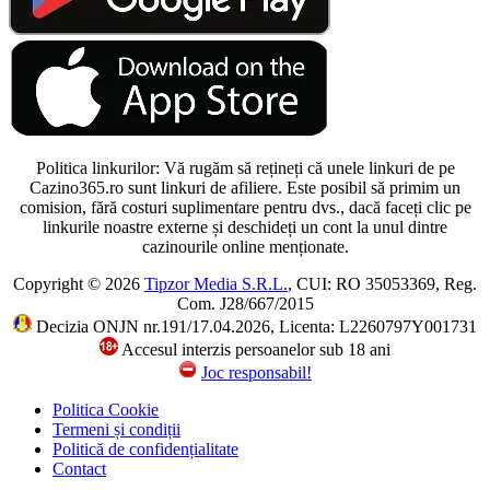
Politica linkurilor: Vă rugăm să rețineți că unele linkuri de pe
Cazino365.ro sunt linkuri de afiliere. Este posibil să primim un
comision, fără costuri suplimentare pentru dvs., dacă faceți clic pe
linkurile noastre externe și deschideți un cont la unul dintre
cazinourile online menționate.
Copyright © 2026
Tipzor Media S.R.L.
, CUI: RO 35053369, Reg.
Com. J28/667/2015
Decizia ONJN nr.191/17.04.2026, Licenta: L2260797Y001731
Accesul interzis persoanelor sub 18 ani
Joc responsabil!
Politica Cookie
Termeni și condiții
Politică de confidențialitate
Contact