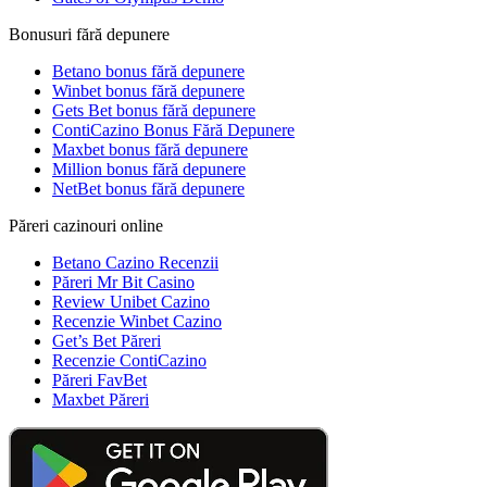
Bonusuri fără depunere
Betano bonus fără depunere
Winbet bonus fără depunere
Gets Bet bonus fără depunere
ContiCazino Bonus Fără Depunere
Maxbet bonus fără depunere
Million bonus fără depunere
NetBet bonus fără depunere
Păreri cazinouri online
Betano Cazino Recenzii
Păreri Mr Bit Casino
Review Unibet Cazino
Recenzie Winbet Cazino
Get’s Bet Păreri
Recenzie ContiCazino
Păreri FavBet
Maxbet Păreri