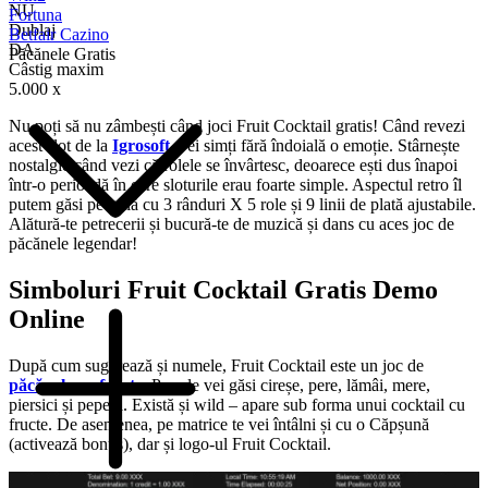
NU
Fortuna
Dublaj
Betfair Cazino
DA
Păcănele Gratis
Câstig maxim
5.000 x
Nu poți să nu zâmbești când joci Fruit Cocktail gratis! Când revezi
acest slot de la
Igrosoft
, vei simți fără îndoială o emoție. Stârnește
nostalgie când vezi că rolele se învârtesc, deoarece ești dus înapoi
într-o perioadă în care sloturile erau foarte simple. Aspectul retro îl
putem găsi pe grilă cu 3 rânduri X 5 role și 9 linii de plată ajustabile.
Alătură-te petrecerii și bucură-te de muzică și dans cu aces joc de
păcănele legendar!
Simboluri Fruit Cocktail Gratis Demo
Online
După cum sugerează și numele, Fruit Cocktail este un joc de
păcănele cu fructe
. Pe role vei găsi cireșe, pere, lămâi, mere,
piersici și pepeni. Există și wild – apare sub forma unui cocktail cu
fructe. De asemenea, pe matrice te vei întâlni și cu o Căpșună
(activează bonus), dar și logo-ul Fruit Cocktail.