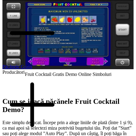
Păcănele Gratis
Producători
Fruit Cocktail Gratis Demo Online Simboluri
Cum se joacă păcănele Fruit Cocktail
Demo?
Este simplu de jucat. Începe prin a alege liniile de plată (între 1 și 9),
ca mai apoi să selectezi miza potrivită bugetului tău. Poți dat ”Start”
sau poți alege modul ”Auto Play”. După un câștig, îl poți băga în