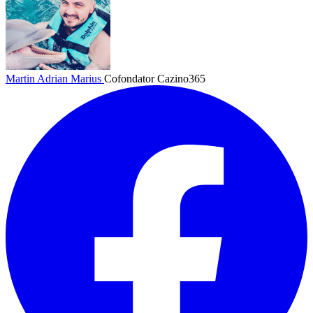
Martin Adrian Marius
Cofondator Cazino365