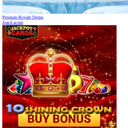
Penguin Royale Demo
Joacă acum