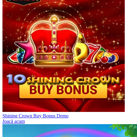
Shining Crown Buy Bonus Demo
Joacă acum