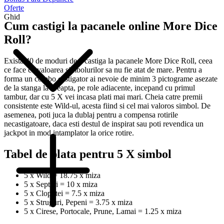
Oferte
Ghid
Cum castigi la pacanele online More Dice
Roll?
Exista 40 de moduri de a castiga la pacanele More Dice Roll, ceea
ce face ca valoarea simbolurilor sa nu fie atat de mare. Pentru a
forma un combo castigator ai nevoie de minim 3 pictograme asezate
de la stanga la dreapta, pe role adiacente, incepand cu primul
tambur, dar cu 5 X vei incasa plati mai mari. Cheia catre premii
consistente este Wild-ul, acesta fiind si cel mai valoros simbol. De
asemenea, poti juca la dublaj pentru a compensa rotirile
necastigatoare, daca esti destul de inspirat sau poti revendica un
jackpot in mod intamplator la orice rotire.
Tabel de plata pentru 5 X simbol
5 x Wild = 18.75 x miza
5 x Septari = 10 x miza
5 x Clopotei = 7.5 x miza
5 x Struguri, Pepeni = 3.75 x miza
5 x Cirese, Portocale, Prune, Lamai = 1.25 x miza