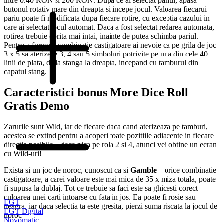
intre 0.40 RON si 200 RON. Dupa ce ai selectat pariul, apasa
butonul rotativ mare din dreapta si incepe jocul. Valoarea fiecarui
pariu poate fi modificata dupa fiecare rotire, cu exceptia cazului in
care ai selectat jocul automat. Daca a fost selectat redarea automata,
rotirea trebuie oprita mai intai, inainte de putea schimba pariul.
Pentru a forma o combinatie castigatoare ai nevoie ca pe grila de joc
3 x 5 sa aterizeze 3, 4 sau 5 simboluri potrivite pe una din cele 40
linii de plata, de la stanga la dreapta, incepand cu tamburul din
capatul stang.
Caracteristici bonus
More Dice Roll
Gratis Demo
Zarurile sunt Wild, iar de fiecare daca cand aterizeaza pe tamburi,
acestea se extind pentru a acoperi toate pozitiile adiacente in fiecare
directie posibila – daca pica pe rola 2 si 4, atunci vei obtine un ecran
cu Wild-uri!
Exista si un joc de noroc, cunoscut ca si
Gamble
– orice combinatie
castigatoare, a carei valoare este mai mica de 35 x miza totala, poate
fi supusa la dublaj. Tot ce trebuie sa faci este sa ghicesti corect
culoarea unei carti intoarse cu fata in jos. Ea poate fi rosie sau
EGT
neagra, iar daca selectia ta este gresita, pierzi suma riscata la jocul de
EGT Digital
noroc
Novomatic