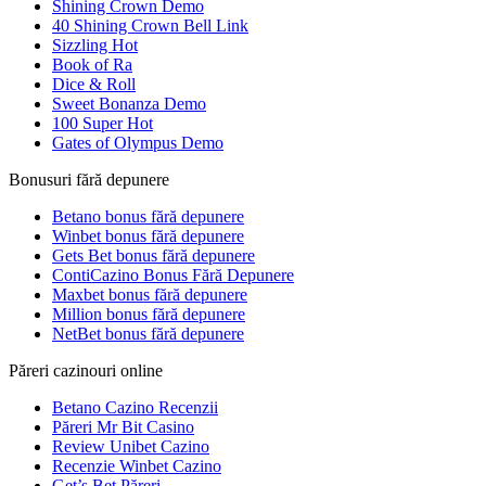
Shining Crown Demo
40 Shining Crown Bell Link
Sizzling Hot
Book of Ra
Dice & Roll
Sweet Bonanza Demo
100 Super Hot
Gates of Olympus Demo
Bonusuri fără depunere
Betano bonus fără depunere
Winbet bonus fără depunere
Gets Bet bonus fără depunere
ContiCazino Bonus Fără Depunere
Maxbet bonus fără depunere
Million bonus fără depunere
NetBet bonus fără depunere
Păreri cazinouri online
Betano Cazino Recenzii
Păreri Mr Bit Casino
Review Unibet Cazino
Recenzie Winbet Cazino
Get’s Bet Păreri