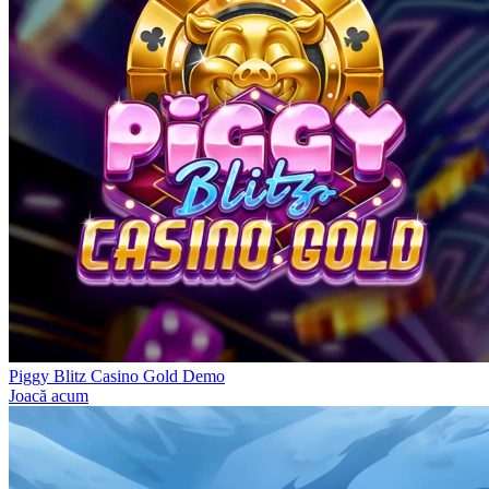
Piggy Blitz Casino Gold Demo
Joacă acum