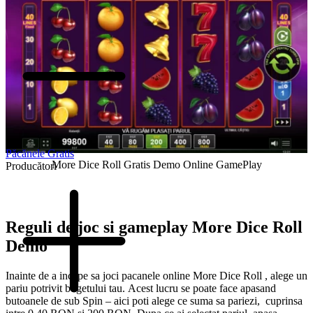
Păcănele Gratis
More Dice Roll Gratis Demo Online GamePlay
Producători
Reguli de joc si gameplay
More Dice Roll
Demo
Inainte de a incepe sa joci pacanele online More Dice Roll , alege un
pariu potrivit bugetului tau. Acest lucru se poate face apasand
butoanele de sub Spin – aici poti alege ce suma sa pariezi, cuprinsa