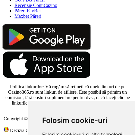
Recenzie ContiCazino
Păreri FavBet
Maxbet Păreri
Politica linkurilor: Vă rugăm să rețineți că unele linkuri de pe
Cazino365.ro sunt linkuri de afiliere. Este posibil să primim un
comision, fără costuri suplimentare pentru dvs., dacă faceți clic pe
linkurile noastre externe și deschideți un cont la unul dintre
cazinourile online menționate.
Copyright © 2026
Tipzor Media S.R.L.
, CUI: RO 35053369, Reg.
Folosim cookie-uri
Com. J28/667/2015
Decizia ONJN nr.191/17.04.2026, Licenta: L2260797Y001731
Folosim cookie-uri și alte tehnologii