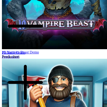
10 Vampire Beast Demo
Păcănele Gratis
Joacă acum
Producători