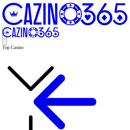
Top Casino