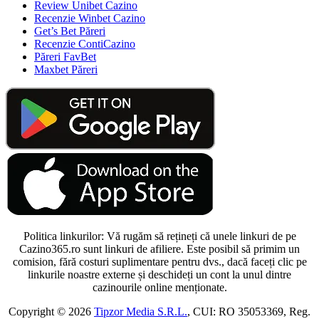
Review Unibet Cazino
Recenzie Winbet Cazino
Get’s Bet Păreri
Recenzie ContiCazino
Păreri FavBet
Maxbet Păreri
Politica linkurilor: Vă rugăm să rețineți că unele linkuri de pe
Cazino365.ro sunt linkuri de afiliere. Este posibil să primim un
comision, fără costuri suplimentare pentru dvs., dacă faceți clic pe
linkurile noastre externe și deschideți un cont la unul dintre
cazinourile online menționate.
Copyright © 2026
Tipzor Media S.R.L.
, CUI: RO 35053369, Reg.