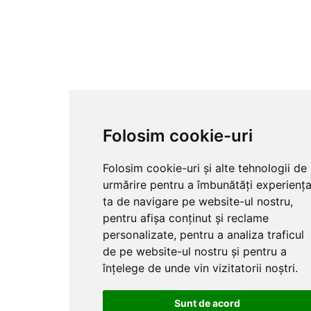
Folosim cookie-uri
Folosim cookie-uri și alte tehnologii de
urmărire pentru a îmbunătăți experienț
ta de navigare pe website-ul nostru,
pentru afișa conținut și reclame
personalizate, pentru a analiza traficul
de pe website-ul nostru și pentru a
înțelege de unde vin vizitatorii noștri.
Sunt de acord