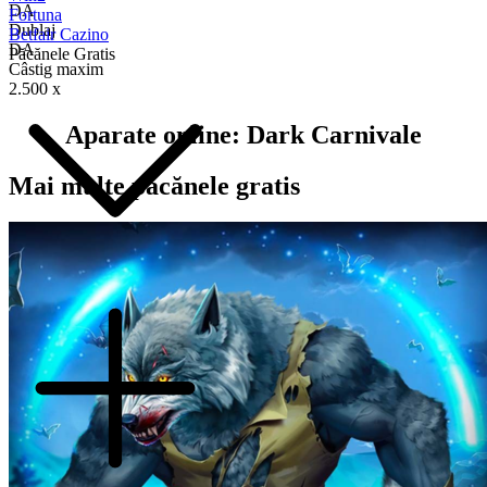
DA
Fortuna
Dublaj
Betfair Cazino
DA
Păcănele Gratis
Câstig maxim
2.500 x
Aparate online: Dark Carnivale
Mai multe păcănele gratis