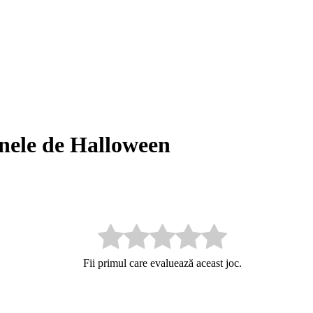
nele de Halloween
Fii primul care evaluează aceast joc.