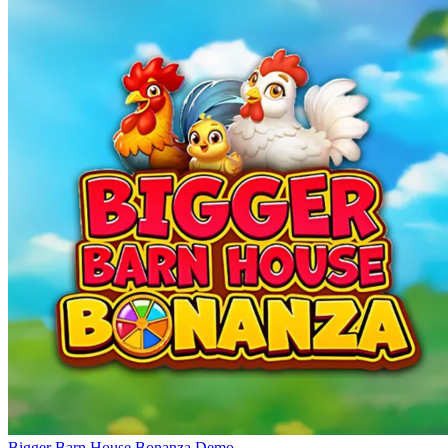
Bigger Barn House Bonanza Demo