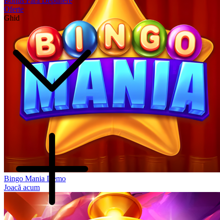
Bonus Fără Depunere
Oferte
Ghid
Bingo Mania Demo
Joacă acum