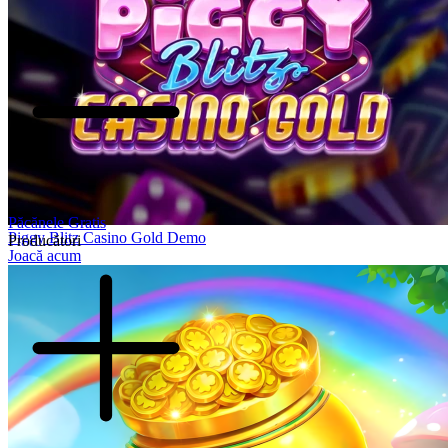
Păcănele Gratis
Piggy Blitz Casino Gold Demo
Producători
Joacă acum