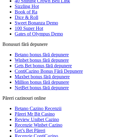
40 Shining Crown Bell Link
Sizzling Hot
Book of Ra
Dice & Roll
Sweet Bonanza Demo
100 Super Hot
Gates of Olympus Demo
Bonusuri fără depunere
Betano bonus fără depunere
Winbet bonus fără depunere
Gets Bet bonus fără depunere
ContiCazino Bonus Fără Depunere
Maxbet bonus fără depunere
Million bonus fără depunere
NetBet bonus fără depunere
Păreri cazinouri online
Betano Cazino Recenzii
Păreri Mr Bit Casino
Review Unibet Cazino
Recenzie Winbet Cazino
Get’s Bet Păreri
Recenzie ContiCazino