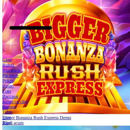
Ghid
Ruletă
Blackjack
Păcănele
Poker
Bingo
Loto
Baccarat
Jocuri cu cărți
Rummy
Table
Live
Bigger Bonanza Rush Express Demo
Blog
Joacă acum