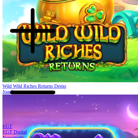
Wild Wild Riches Returns Demo
Joacă acum
EGT
EGT Digital
Novomatic