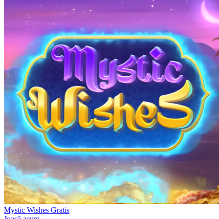
Mystic Wishes Gratis
Joacă acum