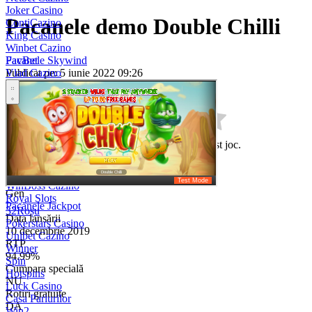
Joker Casino
Pacanele demo Double Chilli
ContiCazino
King Casino
Winbet Cazino
Pacanele Skywind
FavBet
Publicat pe: 5 iunie 2022 09:26
Vlad Cazino
Maxbet Cazino
Joacă pe bani reali
Resetare credit
Bilion Casino
Million
Prima Casino
Player Casino
Fii primul care evaluează aceast joc.
Winmasters Cazino
12xbet
Producător
PariuriPlus
Pacanele Skywind
WinBoss Cazino
Gen
Royal Slots
Păcănele Jackpot
32Roșu
Data lansării
Pokerstars Casino
10 decembrie 2019
Unibet Cazino
RTP
Winner
94.99%
Spin
Cumpara specială
Hotspins
NU
Luck Casino
Rotiri gratuite
Casa Pariurilor
DA
Win2