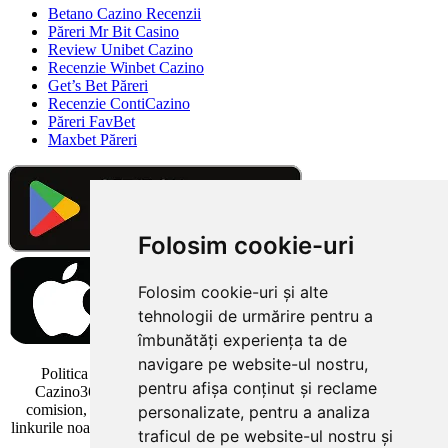
Betano Cazino Recenzii
Păreri Mr Bit Casino
Review Unibet Cazino
Recenzie Winbet Cazino
Get’s Bet Păreri
Recenzie ContiCazino
Păreri FavBet
Maxbet Păreri
Folosim cookie-uri
Folosim cookie-uri și alte
tehnologii de urmărire pentru a
îmbunătăți experiența ta de
navigare pe website-ul nostru,
Politica linkurilor: Vă rugăm să rețineți că unele linkuri de pe
pentru afișa conținut și reclame
Cazino365.ro sunt linkuri de afiliere. Este posibil să primim un
comision, fără costuri suplimentare pentru dvs., dacă faceți clic pe
personalizate, pentru a analiza
linkurile noastre externe și deschideți un cont la unul dintre cazinouril
traficul de pe website-ul nostru și
online menționate.