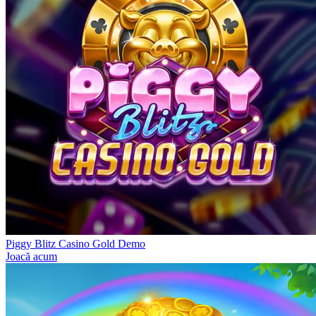
Piggy Blitz Casino Gold Demo
Joacă acum