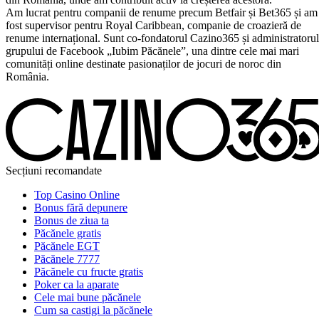
Am lucrat pentru companii de renume precum Betfair și Bet365 și am
fost supervisor pentru Royal Caribbean, companie de croazieră de
renume internațional. Sunt co-fondatorul Cazino365 și administratorul
grupului de Facebook „Iubim Păcănele”, una dintre cele mai mari
comunități online destinate pasionaților de jocuri de noroc din
România.
Secțiuni recomandate
Top Casino Online
Bonus fără depunere
Bonus de ziua ta
Păcănele gratis
Păcănele EGT
Păcănele 7777
Păcănele cu fructe gratis
Poker ca la aparate
Cele mai bune păcănele
Cum sa castigi la păcănele