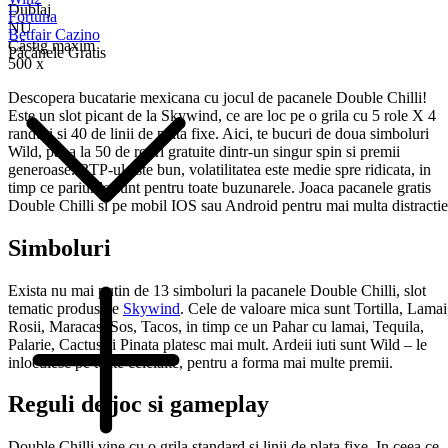
Dublaj
Fortuna
NU
Betfair Cazino
Câstig maxim
Păcănele Gratis
500 x
Descopera bucatarie mexicana cu jocul de pacanele Double Chilli!
Este un slot picant de la Skywind, ce are loc pe o grila cu 5 role X 4
randuri si 40 de linii de plata fixe. Aici, te bucuri de doua simboluri
Wild, pana la 50 de rotiri gratuite dintr-un singur spin si premii
generoase. RTP-ul este bun, volatilitatea este medie spre ridicata, in
timp ce pariurile sunt pentru toate buzunarele. Joaca pacanele gratis
Double Chilli si pe mobil IOS sau Android pentru mai multa distractie
Simboluri
Exista nu mai putin de 13 simboluri la pacanele Double Chilli, slot
tematic produs de
Skywind
. Cele de valoare mica sunt Tortilla, Lamai
Rosii, Maracas, Sos, Tacos, in timp ce un Pahar cu lamai, Tequila,
Palarie, Cactus si Pinata platesc mai mult. Ardeii iuti sunt Wild – le
inlocuiesc pe toate celelalte, pentru a forma mai multe premii.
Reguli de joc si gameplay
Double Chilli vine cu o grila standard si linii de plata fixe. In ceea ce