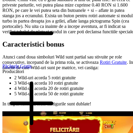
priveste pariurile, vei putea plasa mize cuprinse 0.40 RON si 1.600
RON, pe care le vei putea seta din butoanele + si – aflate in patea
stanga jos a ecranului. Exista un buton pentru rotiri automate si modul
turbo in partea dreapta jos a grilei, aflate langa pictograma Spin (cea
portocalie). Nu uita ca inainte de a incepe aventura, ar fi indicat sa
verifici tabelul de plata si modul in care poti declansa functiile special
Caracteristici bonus
Atunci cand doua simboluri Wild sunt partial sau stivuite pe role
consecutive, incepand de la prima rola, se activeaza
Rotiri Gratuite
. In
Păcănele Gratis
functie de cate Wild-uri sunt pe matrice, vei castiga:
Producători
2 Wild-uri acorda 5 rotiri gratuite
3 Wild-uri acorda 10 rotiri gratuite
4 Wild-uri acorda 20 de rotiri gratuite
5 Wild-uri acorda 50 de rotiri gratuite
In timpul functiei, toate castigurile sunt dublate!