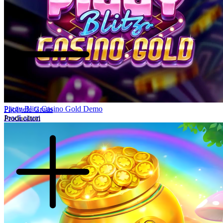
Piggy Blitz Casino Gold Demo
Păcănele Gratis
Joacă acum
Producători