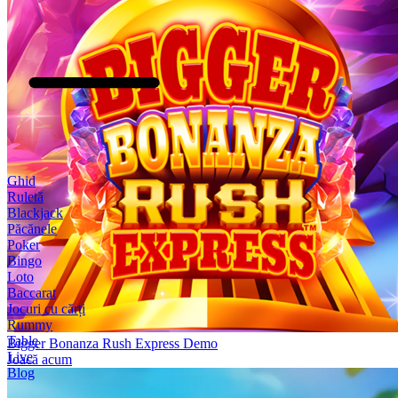
Ghid
Ruletă
Blackjack
Păcănele
Poker
Bingo
Loto
Baccarat
Jocuri cu cărți
Rummy
Table
Bigger Bonanza Rush Express Demo
Live
Joacă acum
Blog