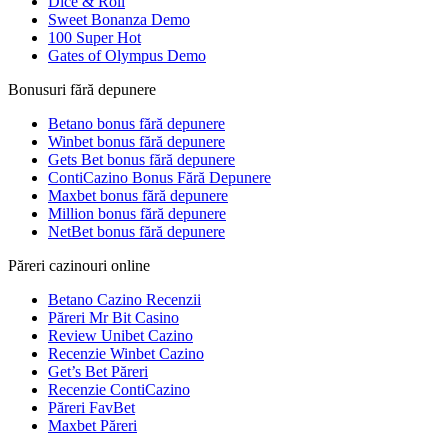
Dice & Roll
Sweet Bonanza Demo
100 Super Hot
Gates of Olympus Demo
Bonusuri fără depunere
Betano bonus fără depunere
Winbet bonus fără depunere
Gets Bet bonus fără depunere
ContiCazino Bonus Fără Depunere
Maxbet bonus fără depunere
Million bonus fără depunere
NetBet bonus fără depunere
Păreri cazinouri online
Betano Cazino Recenzii
Păreri Mr Bit Casino
Review Unibet Cazino
Recenzie Winbet Cazino
Get’s Bet Păreri
Recenzie ContiCazino
Păreri FavBet
Maxbet Păreri