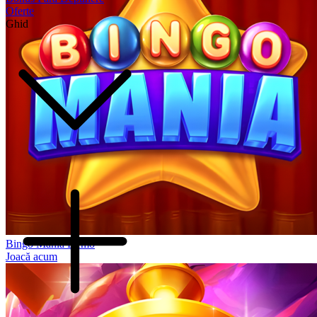
Oferte
Ghid
Bingo Mania Demo
Joacă acum