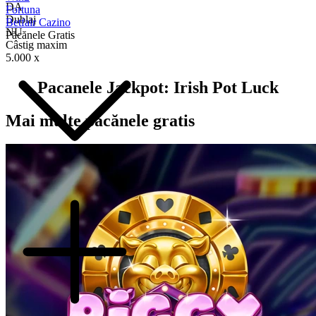
DA
Fortuna
Dublaj
Betfair Cazino
NU
Păcănele Gratis
Câstig maxim
5.000 x
Pacanele Jackpot: Irish Pot Luck
Mai multe păcănele gratis