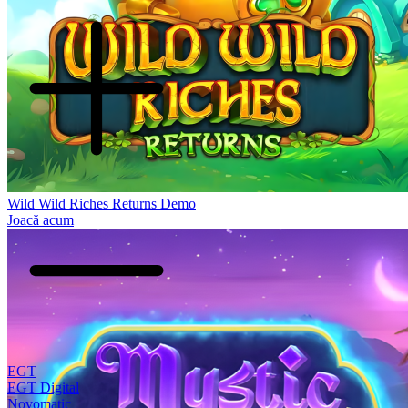
Wild Wild Riches Returns Demo
Joacă acum
EGT
EGT Digital
Novomatic