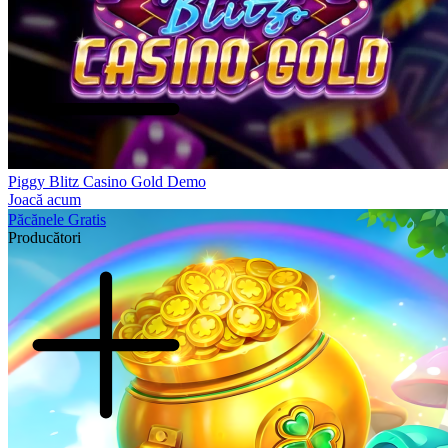
Piggy Blitz Casino Gold Demo
Joacă acum
Păcănele Gratis
Producători