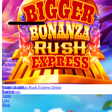
Ghid
Ruletă
Blackjack
Păcănele
Poker
Bingo
Loto
Baccarat
Jocuri cu cărți
Bigger Bonanza Rush Express Demo
Rummy
Joacă acum
Table
Live
Blog