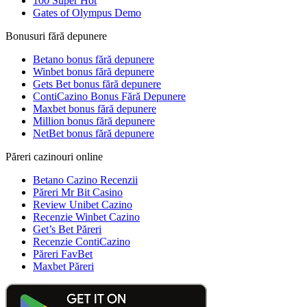
100 Super Hot
Gates of Olympus Demo
Bonusuri fără depunere
Betano bonus fără depunere
Winbet bonus fără depunere
Gets Bet bonus fără depunere
ContiCazino Bonus Fără Depunere
Maxbet bonus fără depunere
Million bonus fără depunere
NetBet bonus fără depunere
Păreri cazinouri online
Betano Cazino Recenzii
Păreri Mr Bit Casino
Review Unibet Cazino
Recenzie Winbet Cazino
Get’s Bet Păreri
Recenzie ContiCazino
Păreri FavBet
Maxbet Păreri