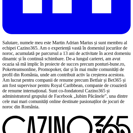
Salutare, numele meu este Martin Adrian Marius și sunt membru al
echipei Cazino365. Am o experiență vastă în domeniul jocurilor de
noroc, acumulată pe parcursul a 13 ani de activitate în acest domeniu
dinamic și în continuă schimbare. De-a lungul carierei, am avut
ocazia să mă implic în proiecte de succes precum ponturi-bune.ro,
Pokerteamsonline, Promopoker, dar și în mai multe comunități de
profil din România, unde am contribuit activ la creșterea acestora.
Am lucrat pentru companii de renume precum Betfair și Bet365 și
am fost supervisor pentru Royal Caribbean, companie de croazieră
de renume internațional. Sunt co-fondatorul Cazino365 și
administratorul grupului de Facebook „Iubim Păcănele”, una dintre
cele mai mari comunități online destinate pasionaților de jocuri de
noroc din România.