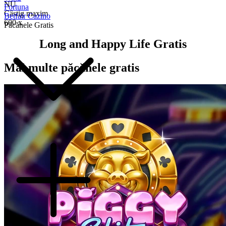
NU
Fortuna
Câstig maxim
Betfair Cazino
600 x
Păcănele Gratis
Long and Happy Life Gratis
Mai multe păcănele gratis