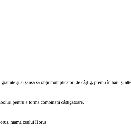
tuite și ai șansa să obții multiplicatori de câștig, premii în bani și alte 
boluri pentru a forma combinații câștigătoare.
 Horus, mama zeului Horus.