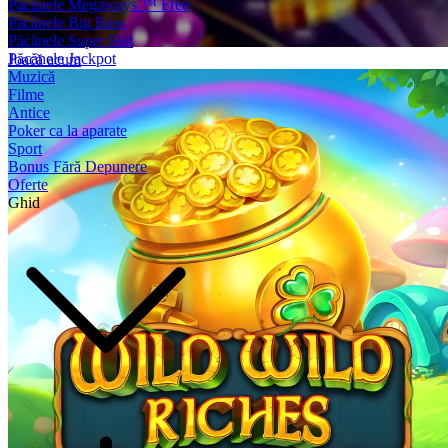
Păcănele Megaways ™ Free
Păcănele Big Bass
Păcănele Super Hot
Păcănele Jackpot
Joacă acum
Muzică
Filme
Antice
Poker ca la aparate
Sport
Bonus Fără Depunere
Oferte
Ghid