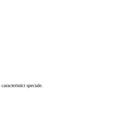
caracteristici speciale.