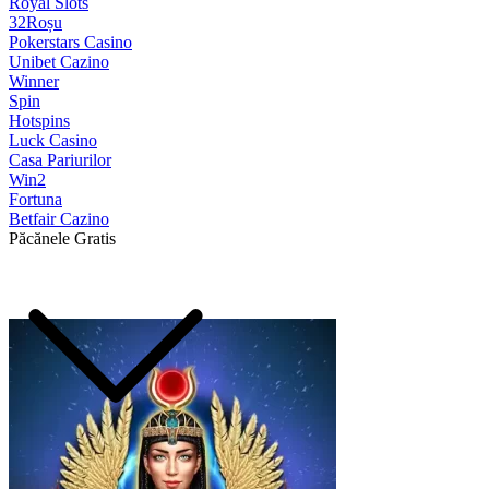
Royal Slots
32Roșu
Pokerstars Casino
Unibet Cazino
Winner
Spin
Hotspins
Luck Casino
Casa Pariurilor
Win2
Fortuna
Betfair Cazino
Păcănele Gratis