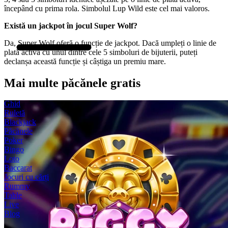
începând cu prima rola. Simbolul Lup Wild este cel mai valoros.
Există un jackpot în jocul Super Wolf?
Da, Super Wolf oferă o funcție de jackpot. Dacă umpleți o linie de
plată activă cu unul dintre cele 5 simboluri de bijuterii, puteți
declanșa această funcție și câștiga un premiu mare.
Mai multe păcănele gratis
Ghid
Ruletă
Blackjack
Păcănele
Poker
Bingo
Loto
Baccarat
Jocuri cu cărți
Rummy
Table
Live
Blog