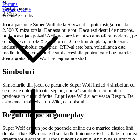
NU
Fortuna
Câstig maxim
Betfair Cazino
2.500 x
Păcănele Gratis
Joaca pacanele Super Wolf de la Skywind si poti castiga pana la
2.500 X miza totala! Dar asta nu e tot! Daca esti destul de norocos,
poti incasa jackpot-ul! Actiunea are loc intr-o atmosfera moderna, pe
o matrice cu 5 role X 3 randuri si 25 de linii de plata, unde exista
inclusiv simboluri cu septari. RTP-ul este bun, volatilitatea este
medie, in timp ce pariurile sunt accesibile pentru toate buzunarele.
Joaca gratis Super Wolf pe pagina noastra!
Simboluri
Simbolurile din jocul de pacanele Super Wolf includ 4 simboluri cu
semne de culori diferite, septari, dar si 5 simboluri cu bijuterii
pretioase in culori diferite. Lupul este Wild si activeaza Respin. De
asemenea, mai exista un Wild, cel obisnuit.
Reguli de joc si gameplay
Super Wolf este un joc de pacanele online cu o matrice clasica linii
de plata fixe. Miza poate fi setata din butoanele + si – aflate in partea
dreapta jos a ecranului, langa butonul de spin. Ar fi bine sa arunci o