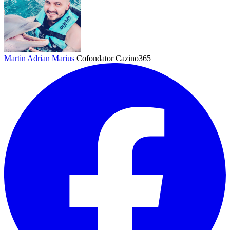
Martin Adrian Marius
Cofondator Cazino365