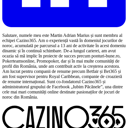
Salutare, numele meu este Martin Adrian Marius și sunt membru al
echipei Cazino365. Am o experiență vastă în domeniul jocurilor de
noroc, acumulată pe parcursul a 13 ani de activitate în acest domeniu
dinamic și în continuă schimbare. De-a lungul carierei, am avut
ocazia să mă implic în proiecte de succes precum ponturi-bune.ro,
Pokerteamsonline, Promopoker, dar și în mai multe comunități de
profil din România, unde am contribuit activ la creșterea acestora.
Am lucrat pentru companii de renume precum Betfair și Bet365 și
am fost supervisor pentru Royal Caribbean, companie de croazieră
de renume internațional. Sunt co-fondatorul Cazino365 și
administratorul grupului de Facebook „Iubim Păcănele”, una dintre
cele mai mari comunități online destinate pasionaților de jocuri de
noroc din România.