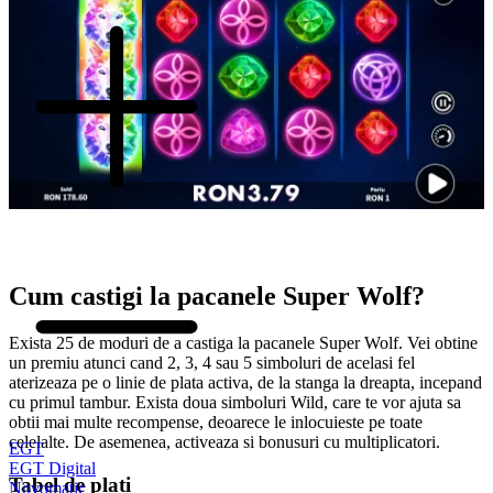
Cum castigi la pacanele Super Wolf?
Exista 25 de moduri de a castiga la pacanele Super Wolf. Vei obtine
un premiu atunci cand 2, 3, 4 sau 5 simboluri de acelasi fel
aterizeaza pe o linie de plata activa, de la stanga la dreapta, incepand
cu primul tambur. Exista doua simboluri Wild, care te vor ajuta sa
obtii mai multe recompense, deoarece le inlocuieste pe toate
celelalte. De asemenea, activeaza si bonusuri cu multiplicatori.
EGT
EGT Digital
Tabel de plati
Novomatic