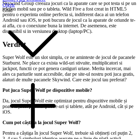
Skywind Group creeaza jocuri ca la aparate care se pot testa si pe un
Oferte
telefon mobil sau pe o tableta. Wild Five a fost creat in HTML5
Ghid
pentru o experinta online perfecta si, indiferent daca ai un telefon
Android sau iOS, te poti bucura de jocul ca la aparate de oriunde te-
ai afla, cu o conexiune buna la internet. De asemenea, este
disponibil si in versiunea desktop (laptop/PC).
Verdict
Super Wolf este un slot simplu, ce ne aminteste de jocul de pacanele
Starburst. Ne place ca exista wild-uri stivuite, multiplicatori si
jackpot, functii ce pot genera castiguri uriase. Merita incercat, mai
ales ca pariurile sunt accesibile, dar pe site-ul nostru poti juca gratis,
alaturi de multe pacanele Skywind. Care este jocul tau preferat?
Pot juca Super Wolf pe dispozitive mobile?
Da, jocul Super Wolf este optimizat pentru dispozitive mobile și
poate fi jucat pe smartphone-uri și tablete, atât pe Android, cât și pe
iOS.
Cum pot câștiga la jocul Super Wolf?
Pentru a câștiga în jocul Super Wolf, trebuie să obțineți cel puțin 2,
3, 4 sau 5 simboluri identice așezate pe o linie de plată activă,