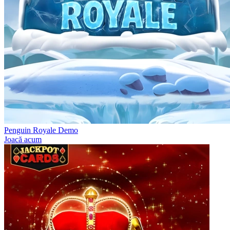
Penguin Royale Demo
Joacă acum