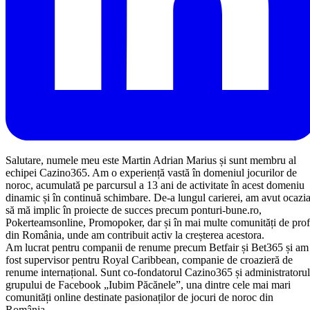
Salutare, numele meu este Martin Adrian Marius și sunt membru al
echipei Cazino365. Am o experiență vastă în domeniul jocurilor de
noroc, acumulată pe parcursul a 13 ani de activitate în acest domeniu
dinamic și în continuă schimbare. De-a lungul carierei, am avut ocazi
să mă implic în proiecte de succes precum ponturi-bune.ro,
Pokerteamsonline, Promopoker, dar și în mai multe comunități de prof
din România, unde am contribuit activ la creșterea acestora.
Am lucrat pentru companii de renume precum Betfair și Bet365 și am
fost supervisor pentru Royal Caribbean, companie de croazieră de
renume internațional. Sunt co-fondatorul Cazino365 și administratorul
grupului de Facebook „Iubim Păcănele”, una dintre cele mai mari
comunități online destinate pasionaților de jocuri de noroc din
România.