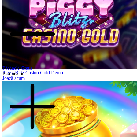
Păcănele Gratis
Piggy Blitz Casino Gold Demo
Producători
Joacă acum