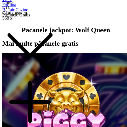
Dublaj
Fortuna
NU
Betfair Cazino
Câstig maxim
Păcănele Gratis
568 x
Pacanele jackpot: Wolf Queen
Mai multe păcănele gratis