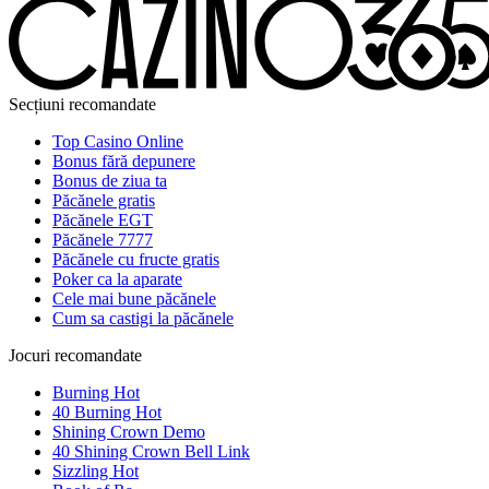
Secțiuni recomandate
Top Casino Online
Bonus fără depunere
Bonus de ziua ta
Păcănele gratis
Păcănele EGT
Păcănele 7777
Păcănele cu fructe gratis
Poker ca la aparate
Cele mai bune păcănele
Cum sa castigi la păcănele
Jocuri recomandate
Burning Hot
40 Burning Hot
Shining Crown Demo
40 Shining Crown Bell Link
Sizzling Hot