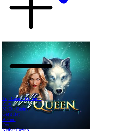
Top Casino România
Zinx
Mr Bit Casino
Get’s Bet
Betano
Don
Netbet Cazino