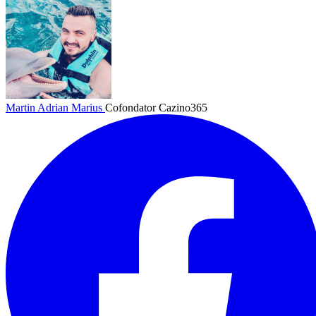
Martin Adrian Marius
Cofondator Cazino365