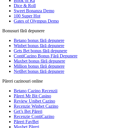
Book of Ra
Dice & Roll
Sweet Bonanza Demo
100 Super Hot
Gates of Olympus Demo
Bonusuri fără depunere
Betano bonus fără depunere
Winbet bonus fără depunere
Gets Bet bonus fără depunere
ContiCazino Bonus Fără Depunere
Maxbet bonus fără depunere
Million bonus fără depunere
NetBet bonus fără depunere
Păreri cazinouri online
Betano Cazino Recenzii
Păreri Mr Bit Casino
Review Unibet Cazino
Recenzie Winbet Cazino
Get’s Bet Păreri
Recenzie ContiCazino
Păreri FavBet
Maxbet Păreri