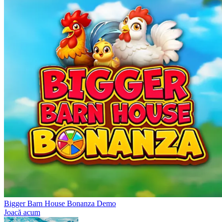
Bigger Barn House Bonanza Demo
Joacă acum