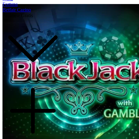
Fortuna
Betfair Cazino
Păcănele Gratis