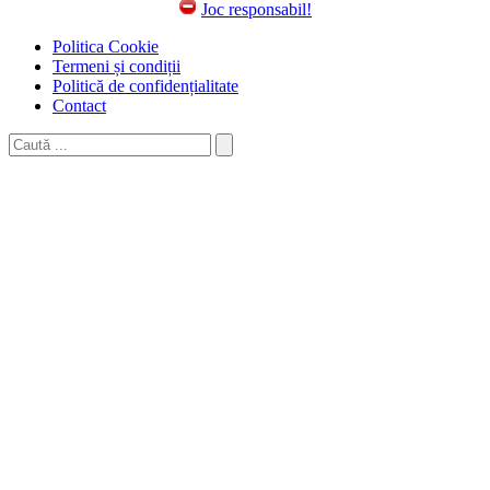
Joc responsabil!
Politica Cookie
Termeni și condiții
Politică de confidențialitate
Contact