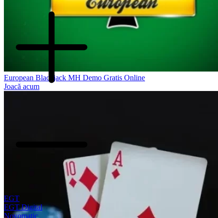
European Blackjack MH Demo Gratis Online
Joacă acum
EGT
EGT Digital
Novomatic