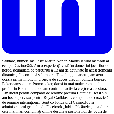
Salutare, numele meu este Martin Adrian Marius și sunt membru al
echipei Cazino365. Am o experiență vastă în domeniul jocurilor de
noroc, acumulată pe parcursul a 13 ani de activitate în acest domeniu
dinamic și în continuă schimbare. De-a lungul carierei, am avut
ocazia să mă implic în proiecte de succes precum ponturi-bune.ro,
Pokerteamsonline, Promopoker, dar și în mai multe comunități de
profil din România, unde am contribuit activ la creșterea acestora.
Am lucrat pentru companii de renume precum Betfair și Bet365 și
am fost supervisor pentru Royal Caribbean, companie de croazieră
de renume internațional. Sunt co-fondatorul Cazino365 și
administratorul grupului de Facebook „Iubim Păcănele”, una dintre
cele mai mari comunități online destinate pasionaților de jocuri de