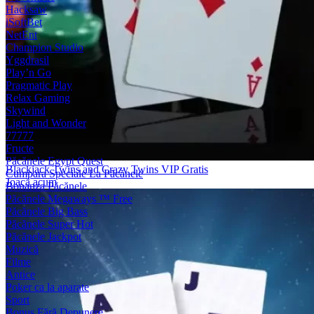
Hacksaw
iSoftBet
NetEnt
Champion Studio
Yggdrasil
Play’n Go
Pragmatic Play
Relax Gaming
Skywind
Light and Wonder
77777
Fructe
Păcănele Egypt Quest
Blackjack Twins and Crazy Twins VIP Gratis
Cumpara Speciale La Păcănele
Joacă acum
Bonanza Păcănele
Păcănele Megaways ™ Free
Păcănele Big Bass
Păcănele Super Hot
Păcănele Jackpot
Muzică
Filme
Antice
Poker ca la aparate
Sport
Bonus Fără Depunere