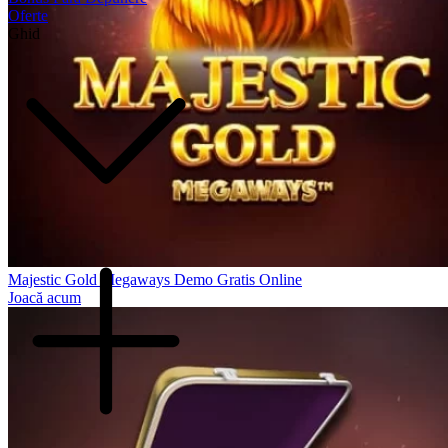
Oferte
Ghid
Majestic Gold Megaways Demo Gratis Online
Joacă acum