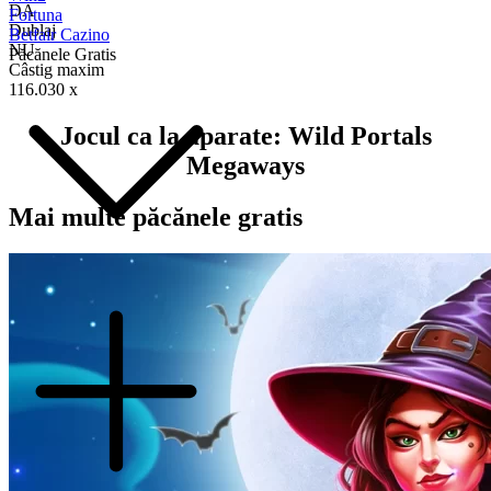
DA
Fortuna
Dublaj
Betfair Cazino
NU
Păcănele Gratis
Câstig maxim
116.030 x
Jocul ca la aparate: Wild Portals
Megaways
Mai multe păcănele gratis