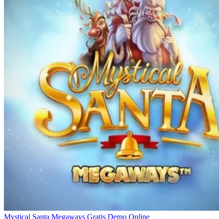
Mystical Santa Megaways Gratis Demo Online