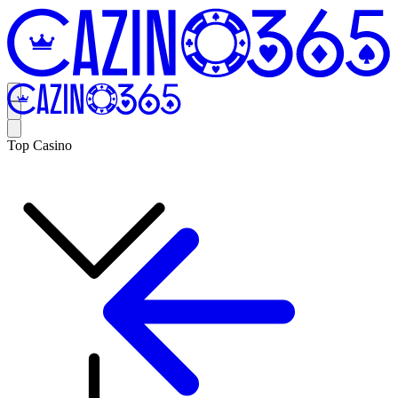
Top Casino