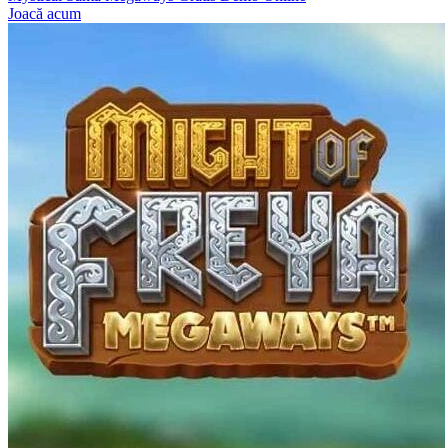
Joacă acum