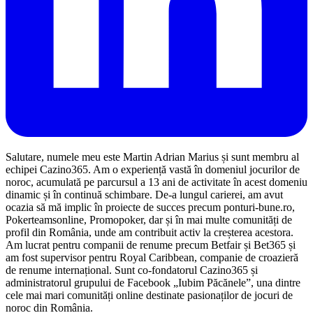
Salutare, numele meu este Martin Adrian Marius și sunt membru al
echipei Cazino365. Am o experiență vastă în domeniul jocurilor de
noroc, acumulată pe parcursul a 13 ani de activitate în acest domeniu
dinamic și în continuă schimbare. De-a lungul carierei, am avut
ocazia să mă implic în proiecte de succes precum ponturi-bune.ro,
Pokerteamsonline, Promopoker, dar și în mai multe comunități de
profil din România, unde am contribuit activ la creșterea acestora.
Am lucrat pentru companii de renume precum Betfair și Bet365 și
am fost supervisor pentru Royal Caribbean, companie de croazieră
de renume internațional. Sunt co-fondatorul Cazino365 și
administratorul grupului de Facebook „Iubim Păcănele”, una dintre
cele mai mari comunități online destinate pasionaților de jocuri de
noroc din România.