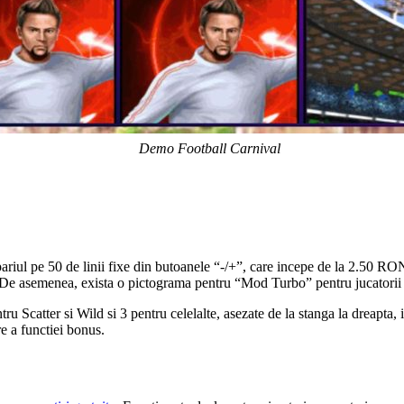
Demo Football Carnival
riul pe 50 de linii fixe din butoanele “-/+”, care incepe de la 2.50 RON
ri. De asemenea, exista o pictograma pentru “Mod Turbo” pentru jucatorii
tru Scatter si Wild si 3 pentru celelalte, asezate de la stanga la dreapta,
e a functiei bonus.