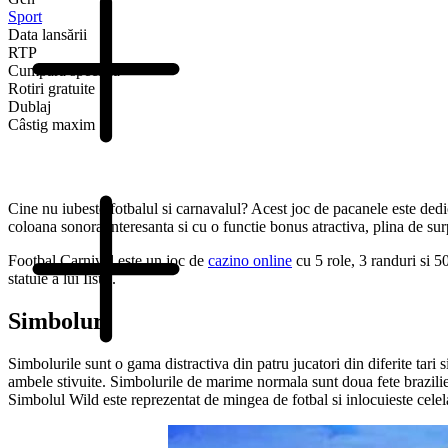
Sport
Data lansării
RTP
Cumpara specială
Rotiri gratuite
Dublaj
Câstig maxim
Cine nu iubeste fotbalul si carnavalul? Acest joc de pacanele este dedi
coloana sonora interesanta si cu o functie bonus atractiva, plina de sur
Footbal Carnival este un joc de
cazino online
cu 5 role, 3 randuri si 5
statuie a lui Iisus.
Simboluri
Simbolurile sunt o gama distractiva din patru jucatori din diferite tari 
ambele stivuite. Simbolurile de marime normala sunt doua fete brazilien
Simbolul Wild este reprezentat de mingea de fotbal si inlocuieste celel