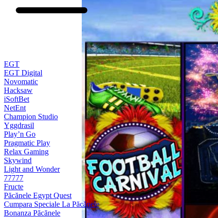
EGT
EGT Digital
Novomatic
Hacksaw
iSoftBet
NetEnt
Champion Studio
Yggdrasil
Play’n Go
Pragmatic Play
Relax Gaming
Skywind
Light and Wonder
77777
Fructe
Păcănele Egypt Quest
Cumpara Speciale La Păcănele
Bonanza Păcănele