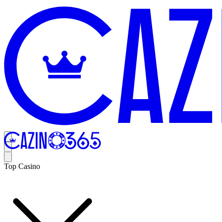
Top Casino