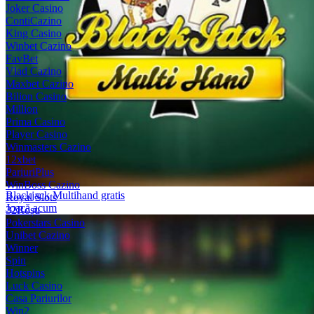
Joker Casino
ContiCazino
King Casino
Winbet Cazino
FavBet
Vlad Cazino
Maxbet Cazino
Bilion Casino
Million
Prima Casino
Player Casino
Winmasters Cazino
12xbet
PariuriPlus
WinBoss Cazino
Royal Slots
Blackjack Multihand gratis
32Roșu
Joacă acum
Pokerstars Casino
Unibet Cazino
Winner
Spin
Hotspins
Luck Casino
Casa Pariurilor
Win2