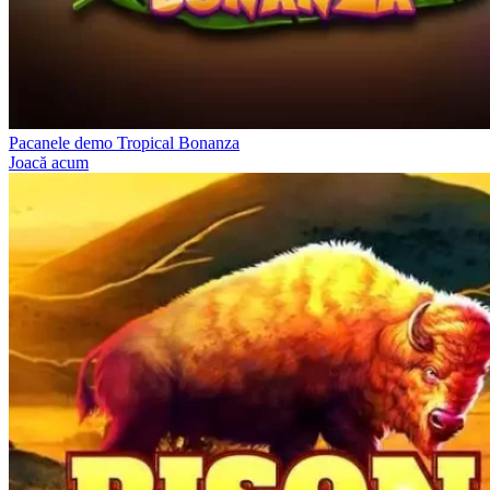
Pacanele demo Tropical Bonanza
Joacă acum