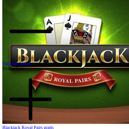
Păcănele Gratis
Producători