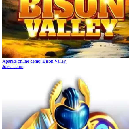
Aparate online demo: Bison Valley
Joacă acum