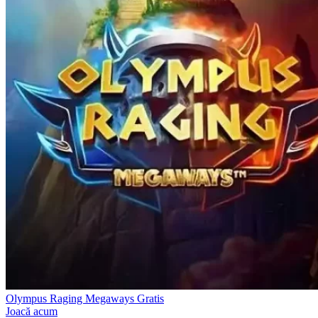
Olympus Raging Megaways Gratis