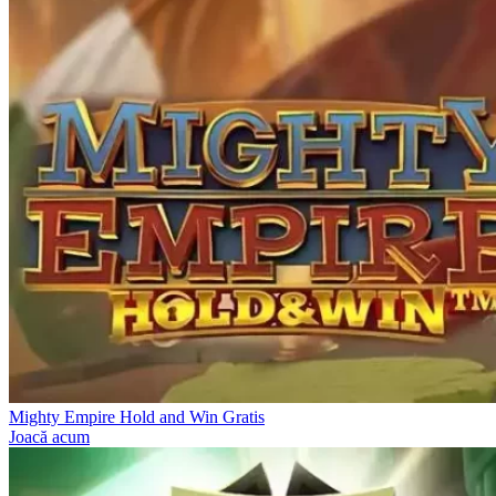
Mighty Empire Hold and Win Gratis
Joacă acum