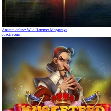
Aparate online: Wild Hammer Megaways
Joacă acum