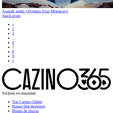
Aparate gratis: Olympus Zeus Megaways
Joacă acum
«
1
2
…
6
7
8
9
»
Secțiuni recomandate
Top Casino Online
Bonus fără depunere