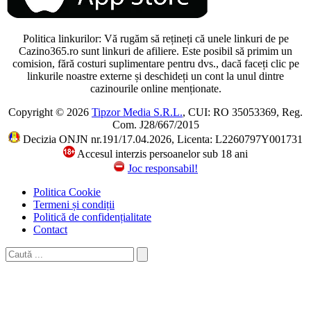
tehnologii de urmărire pentru a
îmbunătăți experiența ta de
navigare pe website-ul nostru,
Politica linkurilor: Vă rugăm să rețineți că unele linkuri de pe
pentru afișa conținut și reclame
Cazino365.ro sunt linkuri de afiliere. Este posibil să primim un
personalizate, pentru a analiza
comision, fără costuri suplimentare pentru dvs., dacă faceți clic pe
linkurile noastre externe și deschideți un cont la unul dintre cazinouril
traficul de pe website-ul nostru și
online menționate.
pentru a înțelege de unde vin
vizitatorii noștri.
Copyright © 2026
Tipzor Media S.R.L.
, CUI: RO 35053369, Reg.
Com. J28/667/2015
Decizia ONJN nr.191/17.04.2026, Licenta: L2260797Y001731
Sunt de acord
Accesul interzis persoanelor sub 18 ani
Joc responsabil!
Refuz
Politica Cookie
Vreau să schimb setările
Termeni și condiții
Politică de confidențialitate
Contact