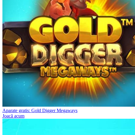
Aparate gratis: Gold Digger Megaways
Joacă acum