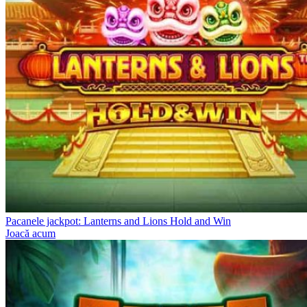
Pacanele jackpot: Lanterns and Lions Hold and Win
Joacă acum