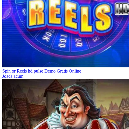
Spin or Reels hd pulse Demo Gratis Online
Joacă acum