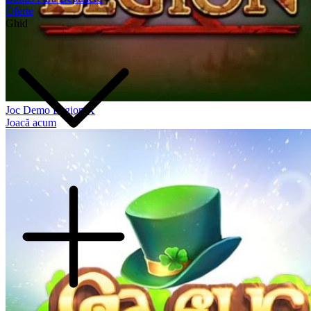
Bonus Fără Depunere
Oferte
Ghid
Joc Demo Legion X
Joacă acum