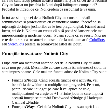
de grele. Genul de provocări care ar speria alți producători de sloturi
care nu sunt făcuți pentru această industrie. Știai că cei de la Nolimit
City au lansat un joc abia la 3 ani după înființarea companiei? Probabi
te întrebi de ce. Noi credem că răspunsul te va uimi.
În tot acest timp, cei de la Nolimit City au construit relații semnificati
și profesioniste cu cazinourile online, încercând să înțeleagă dorințele
jucătorilor ce le trec pragul digital. Făcând acest lucru, cei de la Nolim
au crezut că o să poată să lanseze cele mai impresionante și moderne
jocuri. Putem spune că au reușit. Nici nu este de mirare ca streameri
cunoscuti de la noi, cum ar fi
ColoSlots
sau
SteroSlots
prefera sa
promoveze astfel de jocuri.
Funcțiile inovatoare Nolimit City
După cum am menționat anterior, cei de la Nolimit City au adus ceva
nou pe piață. Mecanicile cu care aceștia își antrenează sloturile sunt
impresionante. Cele mai tari funcții aduse de Nolimit City sunt:
Funcția
xNudge
. Când această funcție este activată, vei
beneficia de wilduri cu multiplicatori progresivi. Pe scurt, pentr
fiecare ”nudge” pe care îl vei apuca pe role, multiplicatorul va
crește cu +1. Printre jocurile care implică această funcție se
numără Deadwood xNudge și Harlequin Carnival xNudge.
Funcția
xWays
. Cei de la Nolimit City nu s-au oprit la o singur