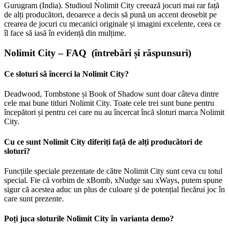
alți producători, deoarece a decis să pună un accent deosebit pe creare
de jocuri cu mecanici originale și imagini excelente, ceea ce îl face să
iasă în evidență din mulțime.
Nolimit City – FAQ (întrebări și răspunsuri)
Ce sloturi să încerci la Nolimit City?
Deadwood, Tombstone și Book of Shadow sunt doar câteva dintre
cele mai bune titluri Nolimit City. Toate cele trei sunt bune pentru
începători și pentru cei care nu au încercat încă sloturi marca Nolimit
City.
Cu ce sunt Nolimit City diferiți față de alți producători de sloturi
Funcțiile speciale prezentate de către Nolimit City sunt ceva cu totul
special. Fie că vorbim de xBomb, xNudge sau xWays, putem spune
sigur că acestea aduc un plus de culoare și de potențial fiecărui joc în
care sunt prezente.
Poți juca sloturile Nolimit City în varianta demo?
Dacă cazinoul online la care ești înscris are acest producător disponibi