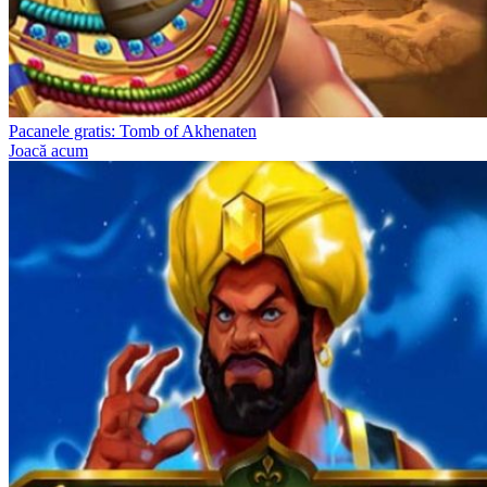
Pacanele gratis: Tomb of Akhenaten
Joacă acum