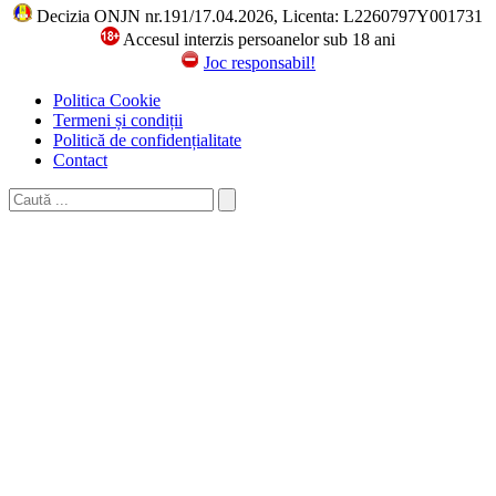
Accesul interzis persoanelor sub 18 ani
Joc responsabil!
Sunt de acord
Politica Cookie
Termeni și condiții
Refuz
Politică de confidențialitate
Contact
Vreau să schimb setările
Alege un cadou și vezi ce bonus
te așteaptă!
Fiecare cadou ascunde o surpriză.