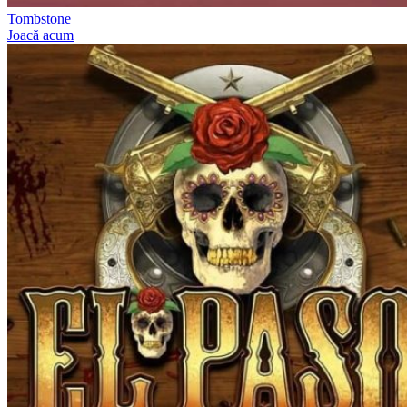
Tombstone
Joacă acum