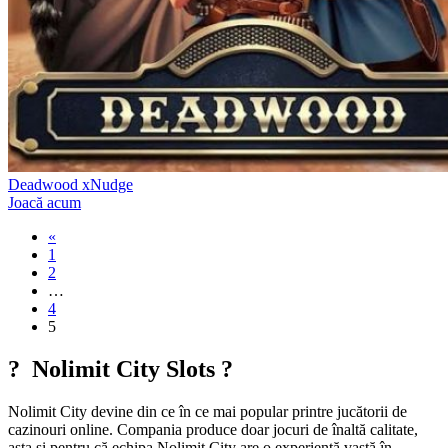
Deadwood xNudge
Joacă acum
«
1
2
…
4
5
?
Nolimit City Slots
?
Nolimit City devine din ce în ce mai popular printre jucătorii de