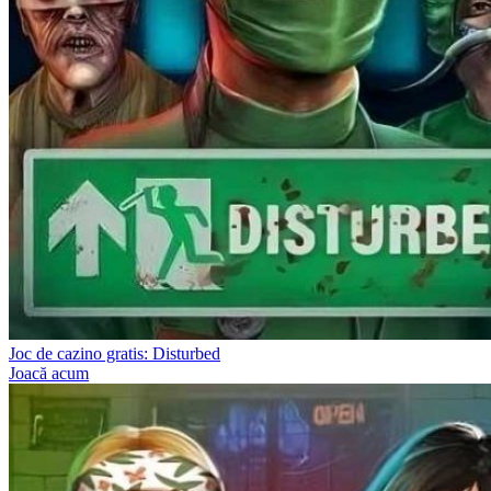
Joc de cazino gratis: Disturbed
Joacă acum