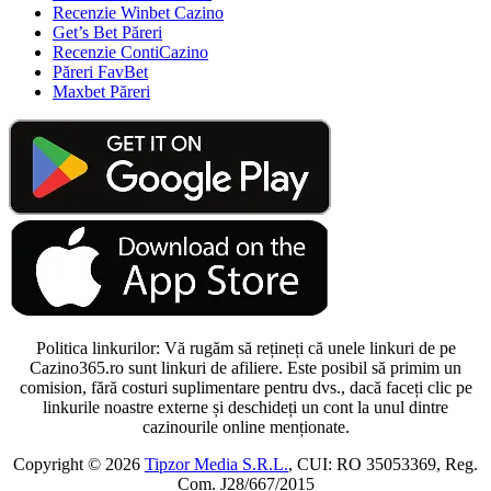
Recenzie ContiCazino
Păreri FavBet
Maxbet Păreri
Folosim cookie-uri
Folosim cookie-uri și alte
tehnologii de urmărire pentru a
Politica linkurilor: Vă rugăm să rețineți că unele linkuri de pe
îmbunătăți experiența ta de
Cazino365.ro sunt linkuri de afiliere. Este posibil să primim un
comision, fără costuri suplimentare pentru dvs., dacă faceți clic pe
navigare pe website-ul nostru,
linkurile noastre externe și deschideți un cont la unul dintre cazinouril
pentru afișa conținut și reclame
online menționate.
personalizate, pentru a analiza
Copyright © 2026
Tipzor Media S.R.L.
, CUI: RO 35053369, Reg.
traficul de pe website-ul nostru și
Com. J28/667/2015
pentru a înțelege de unde vin
Decizia ONJN nr.191/17.04.2026, Licenta: L2260797Y001731
vizitatorii noștri.