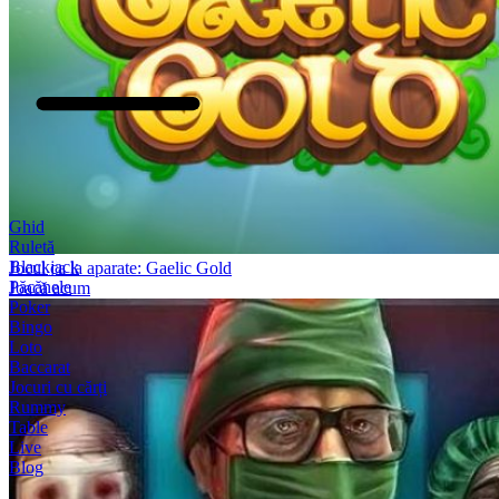
Ghid
Ruletă
Blackjack
Jocul ca la aparate: Gaelic Gold
Păcănele
Joacă acum
Poker
Bingo
Loto
Baccarat
Jocuri cu cărți
Rummy
Table
Live
Blog