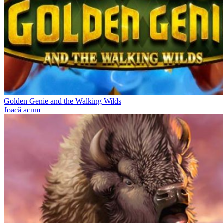
Golden Genie and the Walking Wilds
Joacă acum