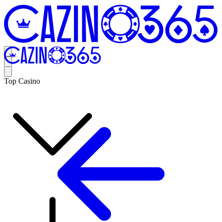
Top Casino