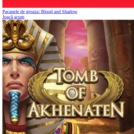
Pacanele de groaza: Blood and Shadow
Joacă acum