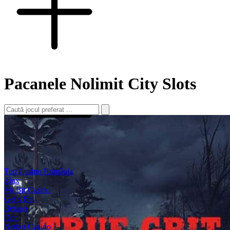
Pacanele Nolimit City Slots
Top Casino România
Zinx
Mr Bit Casino
Get’s Bet
Betano
Don
Netbet Cazino