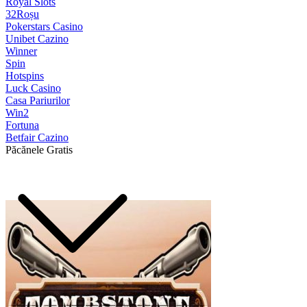
Royal Slots
32Roșu
Pokerstars Casino
Unibet Cazino
Winner
Spin
Hotspins
Luck Casino
Casa Pariurilor
Win2
Fortuna
Betfair Cazino
Păcănele Gratis