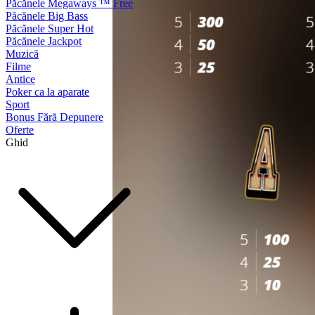
Păcănele Megaways ™ Free
Păcănele Big Bass
Păcănele Super Hot
Păcănele Jackpot
Muzică
Filme
Antice
Poker ca la aparate
Sport
Bonus Fără Depunere
Oferte
Ghid