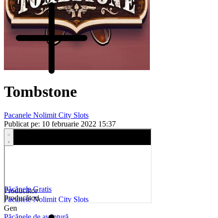
Tombstone
Pacanele Nolimit City Slots
Publicat pe: 10 februarie 2022 15:37
Joacă pe bani reali
Resetare credit
Păcănele Gratis
Producător
Producători
Pacanele Nolimit City Slots
Gen
Păcănele de aventură