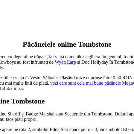
Păcănelele online Tombstone
u cu degetul pe trăgaci, iar viața oamenilor legii era, în general, foarte 
 Cowboys au fost înfruntați de
Wyatt Earp
și Doc Hollyday în Tombstone, 
ty.
revizibil ca viața în Vestul Sălbatic. Plasând mize cuprinse între 0.50 R
 cu mai multe linii de plată,
vezi care sunt cele mai bune păcănele Meg
11.456x miza.
line Tombstone
Badge Sheriff și Badge Marshal sunt Scatterele din Tombstone. Dolarii apa
u face plăți proprii.
pare pe rola 2, simbolul Edda Star apare pe rola 3, iar simbolul El Gor