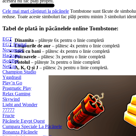
acestea nu fac plăți proprii.
Cele mai mari câștiguri la păcănele
Tombstone sunt făcute de simbolurile
reduse. Toate aceste simboluri fac plăți pentru minim 3 simboluri identi
Tabel de plată în păcănelele online Tombstone:
EGT
Dinamita
– plătește 6x pentru o linie completă
EGT Digital
Lingourile de aur
– plătesc 4x pentru o linie completă
Novomatic
Sacii cu bani
– plătesc 4x pentru o linie completă
Hacksaw
Potcoavele
– plătesc 3x pentru o linie completă
iSoftBet
Pistolul
– plătește 3x pentru o linie completă
NetEnt
A, K, Q și J
– plătesc 2x pentru o linie completă.
Champion Studio
Yggdrasil
Play’n Go
Pragmatic Play
Relax Gaming
Skywind
Light and Wonder
77777
Fructe
Păcănele Egypt Quest
Cumpara Speciale La Păcănele
Bonanza Păcănele