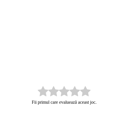
Fii primul care evaluează aceast joc.