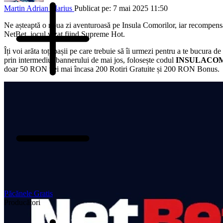
Martin Adrian Marius
Publicat pe: 7 mai 2025 11:50
Ne așteaptă o noua zi aventuroasă pe Insula Comorilor, iar recompensa d
NetBet, jocul vizat fiind Supreme Hot.
Îți voi arăta toți pașii pe care trebuie să îi urmezi pentru a te bucura d
prin intermediul bannerului de mai jos, folosește codul
INSULACO
doar 50 RON vei mai încasa 200 Rotiri Gratuite și 200 RON Bonus.
Păcănele Gratis
Producători