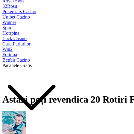
Royal Slots
32Roșu
Pokerstars Casino
Unibet Cazino
Winner
Spin
Hotspins
Luck Casino
Casa Pariurilor
Win2
Fortuna
Betfair Cazino
Păcănele Gratis
Astăzi poți revendica 20 Rotiri