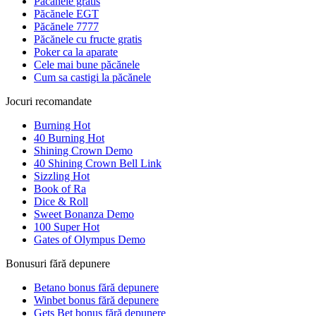
Păcănele gratis
Păcănele EGT
Păcănele 7777
Păcănele cu fructe gratis
Poker ca la aparate
Cele mai bune păcănele
Cum sa castigi la păcănele
Jocuri recomandate
Burning Hot
40 Burning Hot
Shining Crown Demo
40 Shining Crown Bell Link
Sizzling Hot
Book of Ra
Dice & Roll
Sweet Bonanza Demo
100 Super Hot
Gates of Olympus Demo
Bonusuri fără depunere
Betano bonus fără depunere
Winbet bonus fără depunere
Gets Bet bonus fără depunere