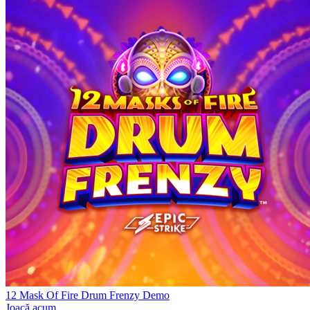
12 Mask Of Fire Drum Frenzy Demo
Joacă acum