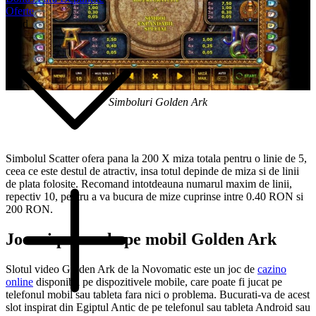
Oferte
Ghid
Simboluri Golden Ark
Simbolul Scatter ofera pana la 200 X miza totala pentru o linie de 5,
ceea ce este destul de atractiv, insa totul depinde de miza si de linii
de plata folosite. Recomand intotdeauna numarul maxim de linii,
repectiv 10, pentru a va bucura de mize cuprinse intre 0.40 RON si
200 RON.
Jocuri pacanele pe mobil Golden Ark
Slotul video Golden Ark de la Novomatic este un joc de
cazino
online
disponibil pe dispozitivele mobile, care poate fi jucat pe
telefonul mobil sau tableta fara nici o problema. Bucurati-va de acest
slot inspirat din Egiptul Antic de pe telefonul sau tableta Android sau