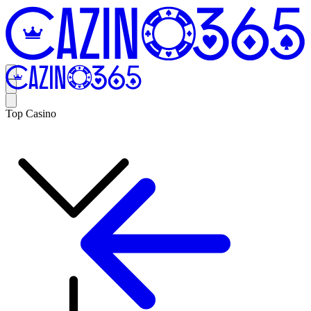
Top Casino