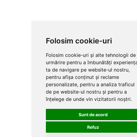
Folosim cookie-uri
Folosim cookie-uri și alte tehnologii de
urmărire pentru a îmbunătăți experienț
ta de navigare pe website-ul nostru,
pentru afișa conținut și reclame
personalizate, pentru a analiza traficul
de pe website-ul nostru și pentru a
înțelege de unde vin vizitatorii noștri.
Sunt de acord
Refuz