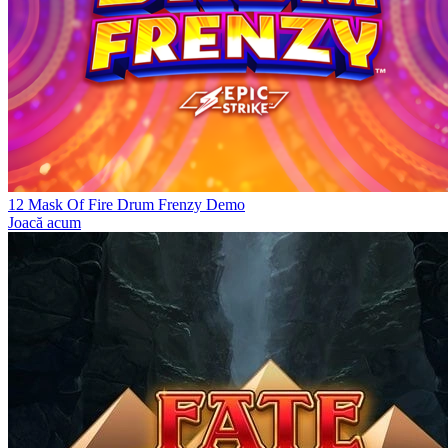
12 Mask Of Fire Drum Frenzy Demo
Joacă acum