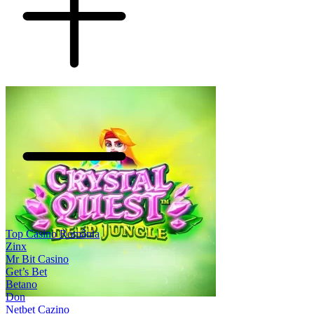
Top Casino România
Zinx
Mr Bit Casino
Get’s Bet
Betano
Don
Netbet Cazino