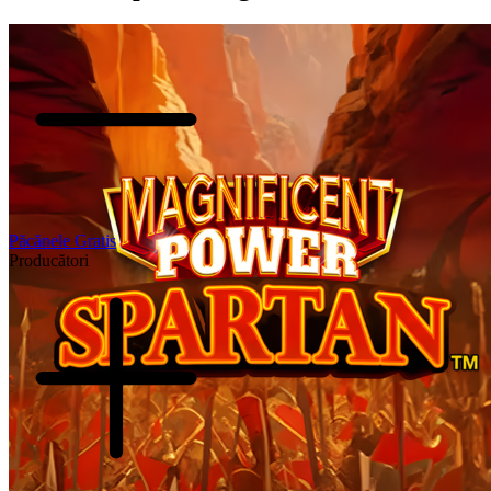
Păcănele Gratis
Producători