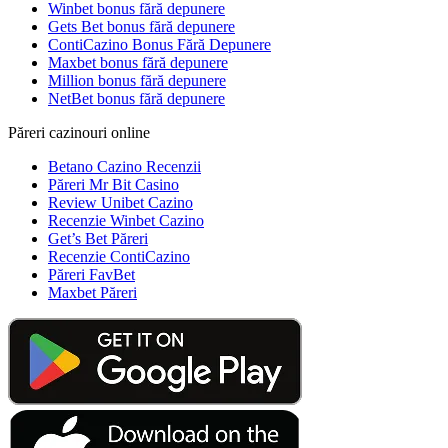
Winbet bonus fără depunere
Gets Bet bonus fără depunere
ContiCazino Bonus Fără Depunere
Maxbet bonus fără depunere
Million bonus fără depunere
NetBet bonus fără depunere
Păreri cazinouri online
Betano Cazino Recenzii
Păreri Mr Bit Casino
Review Unibet Cazino
Recenzie Winbet Cazino
Get’s Bet Păreri
Recenzie ContiCazino
Păreri FavBet
Maxbet Păreri