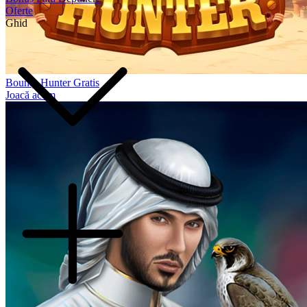
Oferte
Ghid
Bounty Hunter Gratis
Joacă acum