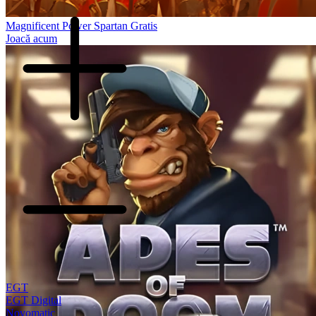
Magnificent Power Spartan Gratis
Joacă acum
EGT
EGT Digital
Novomatic