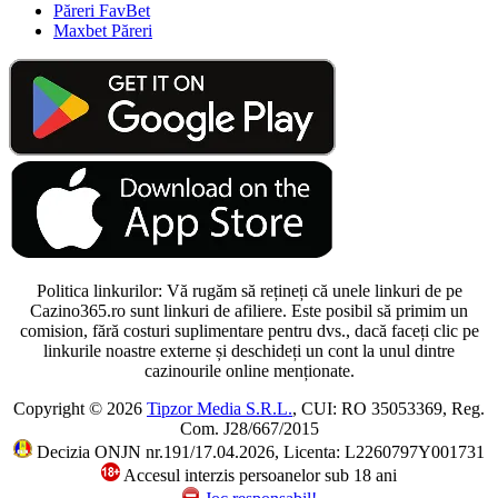
Păreri FavBet
Maxbet Păreri
Politica linkurilor: Vă rugăm să rețineți că unele linkuri de pe
Cazino365.ro sunt linkuri de afiliere. Este posibil să primim un
comision, fără costuri suplimentare pentru dvs., dacă faceți clic pe
linkurile noastre externe și deschideți un cont la unul dintre
cazinourile online menționate.
Copyright © 2026
Tipzor Media S.R.L.
, CUI: RO 35053369, Reg.
Com. J28/667/2015
Decizia ONJN nr.191/17.04.2026, Licenta: L2260797Y001731
Accesul interzis persoanelor sub 18 ani