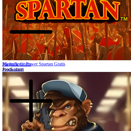
Magnificent Power Spartan Gratis
Păcănele Gratis
Joacă acum
Producători