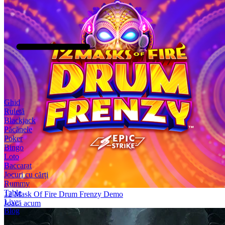
Ghid
Ruletă
Blackjack
Păcănele
Poker
Bingo
Loto
Baccarat
Jocuri cu cărți
Rummy
Table
12 Mask Of Fire Drum Frenzy Demo
Live
Joacă acum
Blog