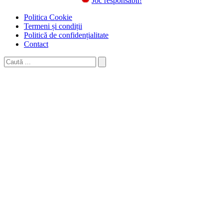
Joc responsabil!
Politica Cookie
Termeni și condiții
Politică de confidențialitate
Contact