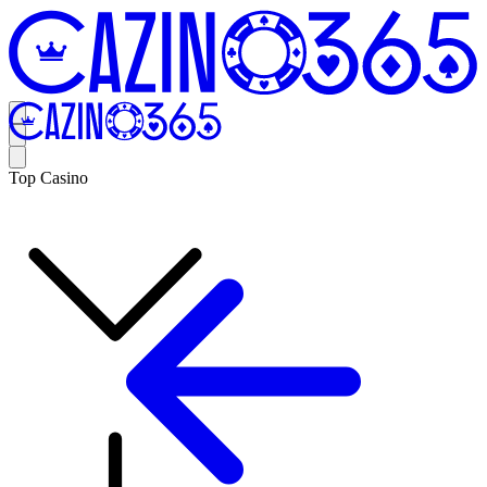
Top Casino