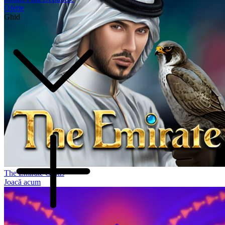
Oferte
Ghid
The Emirate Gratis
Joacă acum