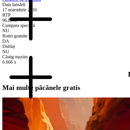
Data lansării
17 noiembrie 2016
RTP
96.89%
Cumpara specială
NU
Rotiri gratuite
DA
Dublaj
NU
Câstig maxim
6.666 x
Mai multe păcănele gratis