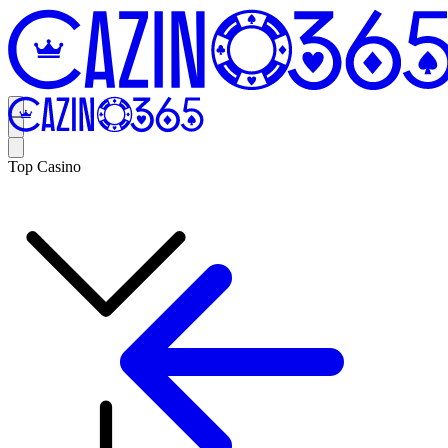
Top Casino