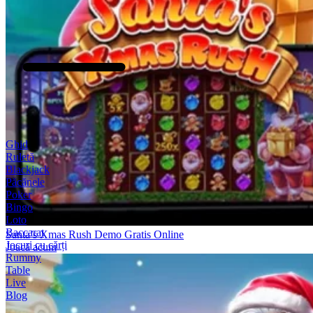
Ghid
Ruletă
Blackjack
Păcănele
Poker
Bingo
Loto
Baccarat
Santa’s Xmas Rush Demo Gratis Online
Jocuri cu cărți
Joacă acum
Rummy
Table
Live
Blog