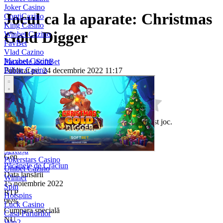
Joker Casino
Jocul ca la aparate: Christmas
ContiCazino
King Casino
Gold Digger
Winbet Cazino
FavBet
Vlad Cazino
Maxbet Cazino
Pacanele iSoftBet
Bilion Casino
Publicat pe: 24 decembrie 2022 11:17
Million
Joacă pe bani reali
Resetare credit
Prima Casino
Player Casino
Winmasters Cazino
12xbet
Fii primul care evaluează aceast joc.
PariuriPlus
WinBoss Cazino
Producător
Royal Slots
Pacanele iSoftBet
32Roșu
Gen
Pokerstars Casino
Păcănele de Crăciun
Unibet Cazino
Data lansării
Winner
15 noiembrie 2022
Spin
RTP
Hotspins
96%
Luck Casino
Cumpara specială
Casa Pariurilor
NU
Win2