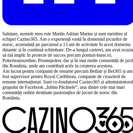
Salutare, numele meu este Martin Adrian Marius și sunt membru al
echipei Cazino365. Am o experiență vastă în domeniul jocurilor de
noroc, acumulată pe parcursul a 13 ani de activitate în acest domeniu
dinamic și în continuă schimbare. De-a lungul carierei, am avut ocazi
să mă implic în proiecte de succes precum ponturi-bune.ro,
Pokerteamsonline, Promopoker, dar și în mai multe comunități de prof
din România, unde am contribuit activ la creșterea acestora.
Am lucrat pentru companii de renume precum Betfair și Bet365 și am
fost supervisor pentru Royal Caribbean, companie de croazieră de
renume internațional. Sunt co-fondatorul Cazino365 și administratorul
grupului de Facebook „Iubim Păcănele”, una dintre cele mai mari
comunități online destinate pasionaților de jocuri de noroc din
România.