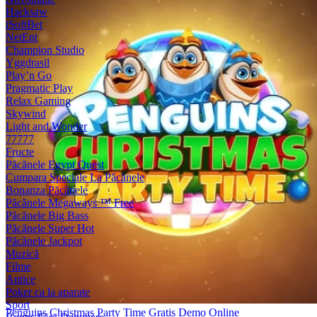
Hacksaw
iSoftBet
NetEnt
Champion Studio
Yggdrasil
Play’n Go
Pragmatic Play
Relax Gaming
Skywind
Light and Wonder
77777
Fructe
Păcănele Egypt Quest
Cumpara Speciale La Păcănele
Bonanza Păcănele
Păcănele Megaways ™ Free
Păcănele Big Bass
Păcănele Super Hot
Păcănele Jackpot
Muzică
Filme
Antice
Poker ca la aparate
Sport
Penguins Christmas Party Time Gratis Demo Online