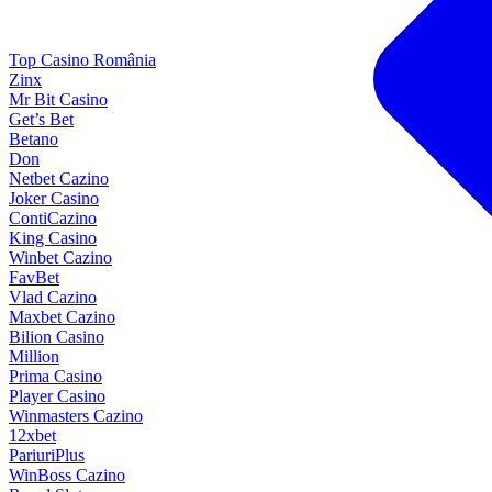
Top Casino România
Zinx
Mr Bit Casino
Get’s Bet
Betano
Don
Netbet Cazino
Joker Casino
ContiCazino
King Casino
Winbet Cazino
FavBet
Vlad Cazino
Maxbet Cazino
Bilion Casino
Million
Prima Casino
Player Casino
Winmasters Cazino
12xbet
PariuriPlus
WinBoss Cazino