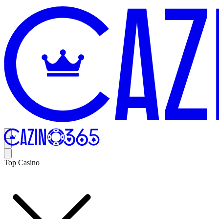
Top Casino