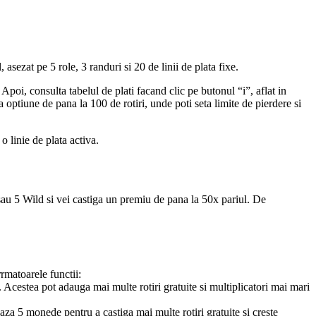
 asezat pe 5 role, 3 randuri si 20 de linii de plata fixe.
 Apoi, consulta tabelul de plati facand clic pe butonul “i”, aflat in
 optiune de pana la 100 de rotiri, unde poti seta limite de pierdere si
o linie de plata activa.
sau 5 Wild si vei castiga un premiu de pana la 50x pariul. De
rrmatoarele functii:
. Acestea pot adauga mai multe rotiri gratuite si multiplicatori mai mari
aza 5 monede pentru a castiga mai multe rotiri gratuite si creste