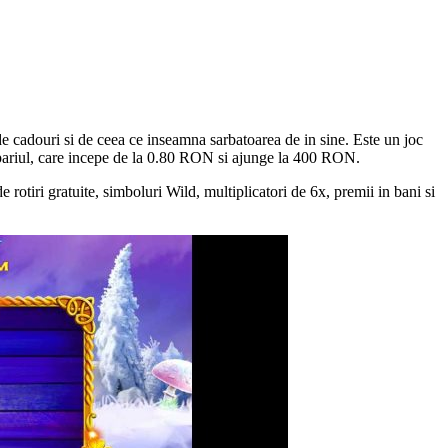
e cadouri si de ceea ce inseamna sarbatoarea de in sine. Este un joc
i pariul, care incepe de la 0.80 RON si ajunge la 400 RON.
 rotiri gratuite, simboluri Wild, multiplicatori de 6x, premii in bani si