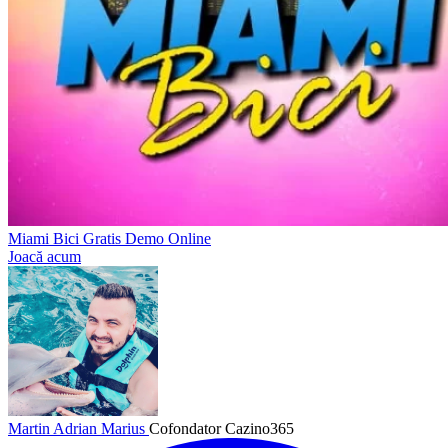
Miami Bici Gratis Demo Online
Joacă acum
Martin Adrian Marius
Cofondator Cazino365