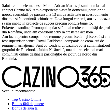
Salutare, numele meu este Martin Adrian Marius și sunt membru al
echipei Cazino365. Am o experiență vastă în domeniul jocurilor de
noroc, acumulată pe parcursul a 13 ani de activitate în acest domeniu
dinamic și în continuă schimbare. De-a lungul carierei, am avut ocazi
să mă implic în proiecte de succes precum ponturi-bune.ro,
Pokerteamsonline, Promopoker, dar și în mai multe comunități de prof
din România, unde am contribuit activ la creșterea acestora.
Am lucrat pentru companii de renume precum Betfair și Bet365 și am
fost supervisor pentru Royal Caribbean, companie de croazieră de
renume internațional. Sunt co-fondatorul Cazino365 și administratorul
grupului de Facebook „Iubim Păcănele”, una dintre cele mai mari
comunități online destinate pasionaților de jocuri de noroc din
România.
Secțiuni recomandate
Top Casino Online
Bonus fără depunere
Bonus de ziua ta