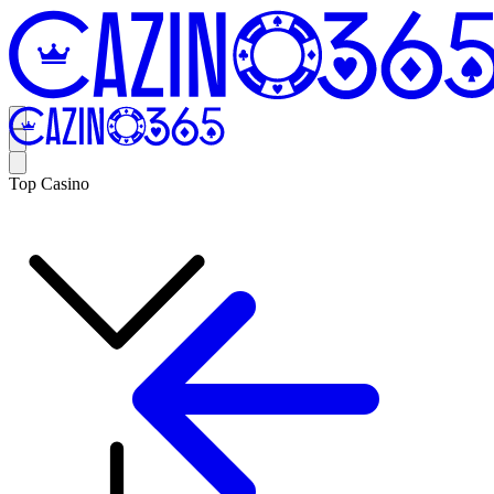
Top Casino