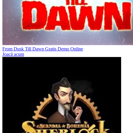
From Dusk Till Dawn Gratis Demo Online
Joacă acum