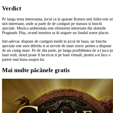
Verdict
Pe langa tema interesanta, jocul ca la aparate Romeo and Juliet este u
slot interesant, unde ai parte de de castiguri pe masura si functii
speciale. Muzica ambientala este elementul interesant din sloturile
Pragmatic Play, avand menirea sa iti asigure un fundal sonor placut.
Intr-adevar, dispune de castiguri medii in jocul de baza, iar functia
speciala este usor diferita si ai nevoie de mare noroc pentru a dispune
de un castig mare. Pe de alta parte, pe langa posibilitatea de a-l juca p
bani reali, slotul poate fi incercat si pe bani virtuali, pentru a-ti face o
parere mai buna asupra lui.
Mai multe păcănele gratis