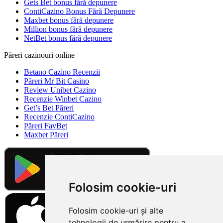
Gets Bet bonus fără depunere
ContiCazino Bonus Fără Depunere
Maxbet bonus fără depunere
Million bonus fără depunere
NetBet bonus fără depunere
Păreri cazinouri online
Betano Cazino Recenzii
Păreri Mr Bit Casino
Review Unibet Cazino
Recenzie Winbet Cazino
Get’s Bet Păreri
Recenzie ContiCazino
Păreri FavBet
Maxbet Păreri
Folosim cookie-uri
Folosim cookie-uri și alte
tehnologii de urmărire pentru a