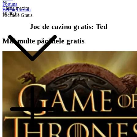
Dublaj
Fortuna
NU
Betfair Cazino
Câstig maxim
Păcănele Gratis
10.000 x
Joc de cazino gratis: Ted
Mai multe păcănele gratis