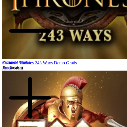
Păcănele Gratis
Producători
Game of Thrones 243 Ways Demo Gratis
Joacă acum