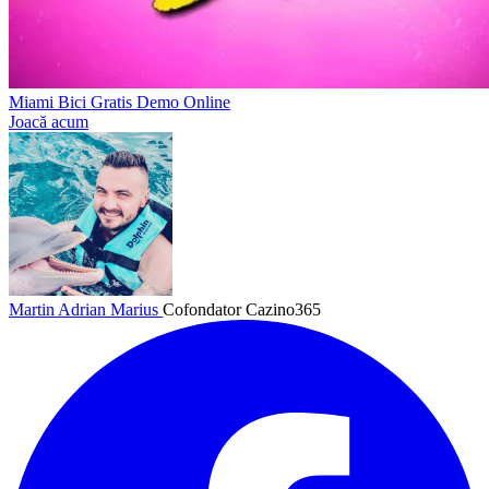
Miami Bici Gratis Demo Online
Joacă acum
Martin Adrian Marius
Cofondator Cazino365