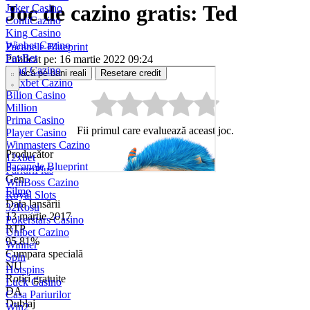
Joker Casino
Joc de cazino gratis: Ted
ContiCazino
King Casino
Winbet Cazino
Pacanele Blueprint
FavBet
Publicat pe: 16 martie 2022 09:24
Vlad Cazino
Maxbet Cazino
Joacă pe bani reali
Resetare credit
Bilion Casino
Million
Prima Casino
Player Casino
Fii primul care evaluează aceast joc.
Winmasters Cazino
12xbet
Producător
PariuriPlus
Pacanele Blueprint
WinBoss Cazino
Gen
Royal Slots
Filme
32Roșu
Data lansării
Pokerstars Casino
13 martie 2017
Unibet Cazino
RTP
Winner
95.81%
Spin
Cumpara specială
Hotspins
NU
Luck Casino
Rotiri gratuite
Casa Pariurilor
DA
Win2