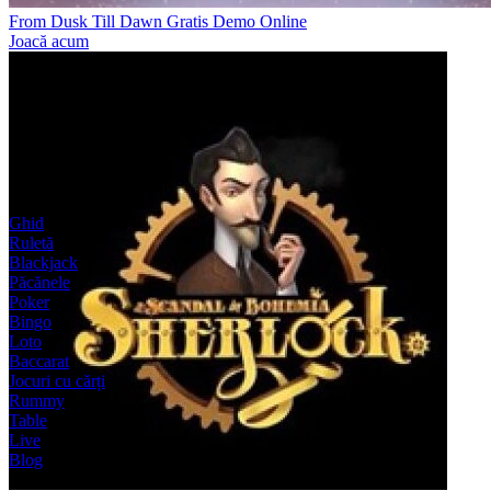
From Dusk Till Dawn Gratis Demo Online
Joacă acum
Ghid
Ruletă
Blackjack
Păcănele
Poker
Bingo
Loto
Baccarat
Jocuri cu cărți
Rummy
Table
Live
Blog