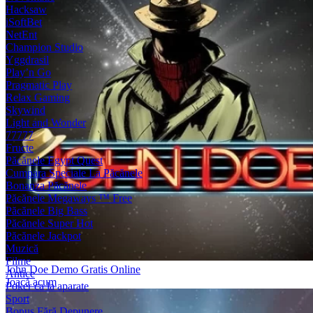
Hacksaw
iSoftBet
NetEnt
Champion Studio
Yggdrasil
Play’n Go
Pragmatic Play
Relax Gaming
Skywind
Light and Wonder
77777
Fructe
Păcănele Egypt Quest
Cumpara Speciale La Păcănele
Bonanza Păcănele
Păcănele Megaways ™ Free
Păcănele Big Bass
Păcănele Super Hot
Păcănele Jackpot
Muzică
Filme
Antice
John Doe Demo Gratis Online
Poker ca la aparate
Joacă acum
Sport