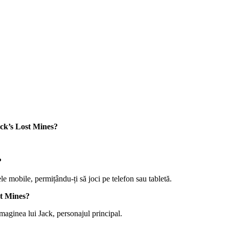
ack’s Lost Mines?
?
 mobile, permițându-ți să joci pe telefon sau tabletă.
st Mines?
aginea lui Jack, personajul principal.