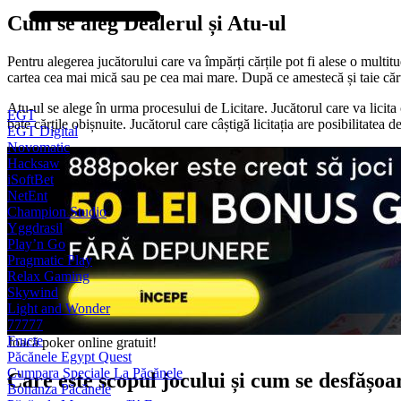
Cum se aleg Dealerul și Atu-ul
Pentru alegerea jucătorului care va împărți cărțile pot fi alese o multit
cartea cea mai mică sau pe cea mai mare. După ce amestecă și taie cărțil
Atu-ul se alege în urma procesului de Licitare. Jucătorul care va licita
EGT
bate cărțile obișnuite. Jucătorul care câștigă licitația are posibilitatea d
EGT Digital
Novomatic
Hacksaw
iSoftBet
NetEnt
Champion Studio
Yggdrasil
Play’n Go
Pragmatic Play
Relax Gaming
Skywind
Light and Wonder
77777
Fructe
Joacă poker online gratuit!
Păcănele Egypt Quest
Cumpara Speciale La Păcănele
Care este scopul jocului și cum se desfășoa
Bonanza Păcănele