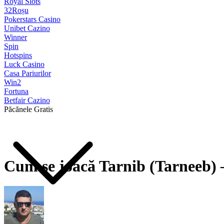
Royal Slots
32Roșu
Pokerstars Casino
Unibet Cazino
Winner
Spin
Hotspins
Luck Casino
Casa Pariurilor
Win2
Fortuna
Betfair Cazino
Păcănele Gratis
Cum se joacă Tarnib (Tarneeb) – 