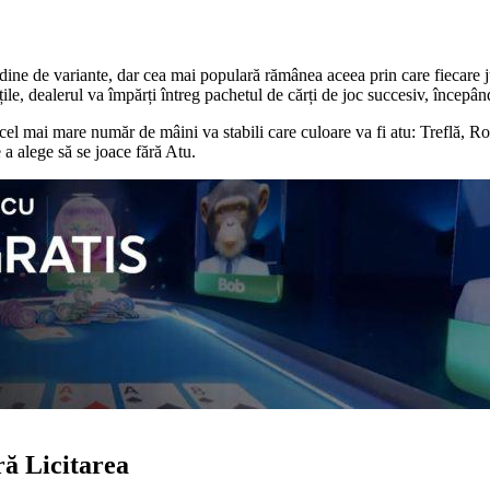
udine de variante, dar cea mai populară rămânea aceea prin care fiecare ju
e, dealerul va împărți întreg pachetul de cărți de joc succesiv, începând
 cel mai mare număr de mâini va stabili care culoare va fi atu: Treflă, R
e a alege să se joace fără Atu.
ră Licitarea