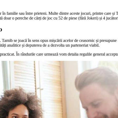
 în familie sau între prieteni. Multe dintre aceste jocuri, printre care și
doar o pereche de cărți de joc cu 52 de piese (fără Jokeri) și 4 jucător
b
ță. Tarnib se joacă în sens opus mișcării acelor de ceasornic și presupune 
ăți analitice și deputerea de a dezvolta un parteneriat viabil.
 practicat. În rândurile care urmează vom detalia regulile general accepta