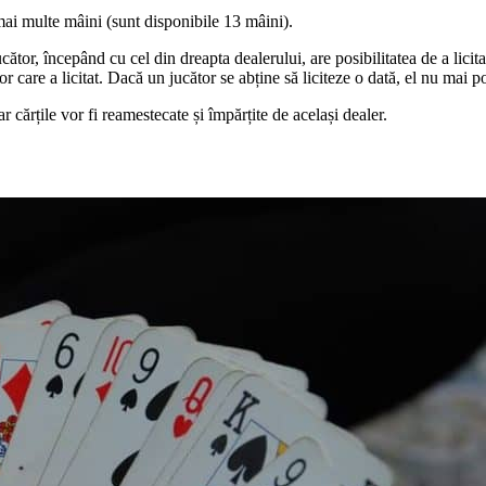
 mai multe mâini (sunt disponibile 13 mâini).
ucător, începând cu cel din dreapta dealerului, are posibilitatea de a lic
or care a licitat. Dacă un jucător se abține să liciteze o dată, el nu mai po
iar cărțile vor fi reamestecate și împărțite de același dealer.