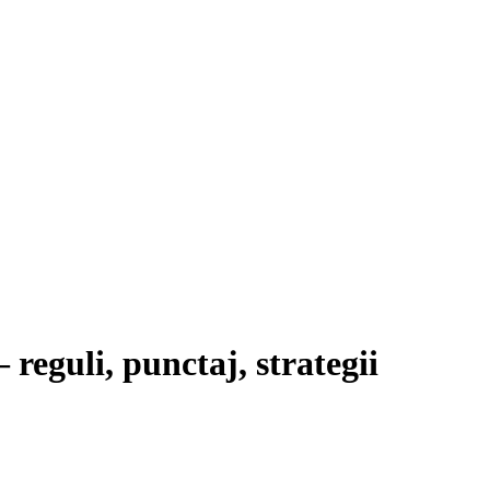
reguli, punctaj, strategii