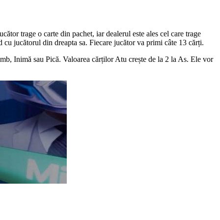
cător trage o carte din pachet, iar dealerul este ales cel care trage
 cu jucătorul din dreapta sa. Fiecare jucător va primi câte 13 cărți.
omb, Inimă sau Pică. Valoarea cărților Atu crește de la 2 la As. Ele vor