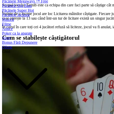
Păcănele Megaways ™ Free
Scopul jocului Tarnib este ca echipa din care faci parte să câștige cât
Păcănele Big Bass
Păcănele Super Hot
Înainte de a începe jocul are loc Licitarea mâinilor câștigate. Fiecare j
Păcănele Jackpot
și se oprește la 13 sau când într-un tur de licitare există un singur jucăt
Muzică
Filme
În cazul în care toți cei 4 jucători refuză să liciteze, jocul va fi anulat, 
Antice
Poker ca la aparate
Cum se stabilește câștigătorul
Sport
Bonus Fără Depunere
Oferte
Ghid